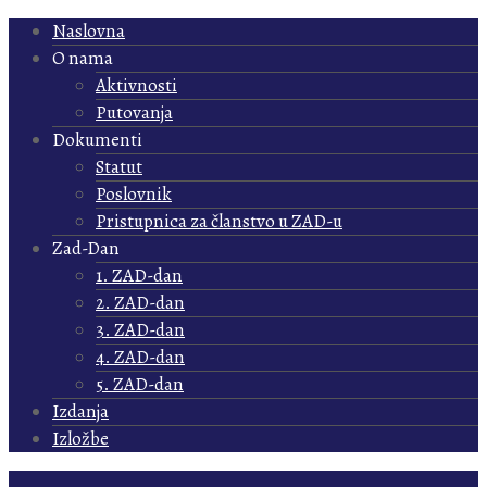
Naslovna
O nama
Aktivnosti
Putovanja
Dokumenti
Statut
Poslovnik
Pristupnica za članstvo u ZAD-u
Zad-Dan
1. ZAD-dan
2. ZAD-dan
3. ZAD-dan
4. ZAD-dan
5. ZAD-dan
Izdanja
Izložbe