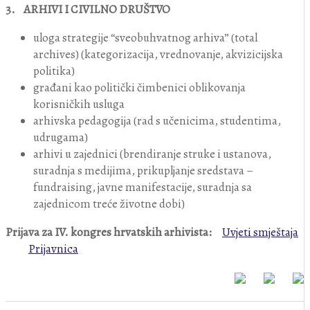
3. ARHIVI I CIVILNO DRUŠTVO
uloga strategije “sveobuhvatnog arhiva” (total
archives) (kategorizacija, vrednovanje, akvizicijska
politika)
građani kao politički čimbenici oblikovanja
korisničkih usluga
arhivska pedagogija (rad s učenicima, studentima,
udrugama)
arhivi u zajednici (brendiranje struke i ustanova,
suradnja s medijima, prikupljanje sredstava –
fundraising, javne manifestacije, suradnja sa
zajednicom treće životne dobi)
Prijava za IV. kongres hrvatskih arhivista:
Uvjeti smještaja
Prijavnica