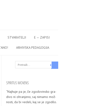
STVARATELJI
E — ZAPISI
TANO!
ARHIVSKA PEDAGOGIJA
Search
SPIRITUS MOVENS
“Naj­hu­je pa je, če zgo­do­vin­sko gra­
di­vo ni ohra­nje­no, saj nima­mo mož­
nos­ti, da bi vede­li, kaj se je zgo­di­lo.