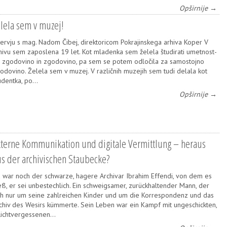
Opširnije →
lela sem v muzej!
ter­v­ju s mag. Nadom Čibej, direk­to­ri­com Pokra­jin­ske­ga arhi­va Koper V
hi­vu sem zapos­le­na 19 let. Kot mla­den­ka sem žele­la štu­di­ra­ti umet­nos­t­
 zgo­do­vi­no in zgo­do­vi­no, pa sem se potem odlo­či­la za samos­toj­no
o­do­vi­no. Žele­la sem v muzej. V raz­lič­nih muze­jih sem tudi dela­la kot
u­den­t­ka, po…
Opširnije →
xterne Kommunikation und digitale Vermittlung – heraus
us der archivischen Staubecke?
 war noch der schwar­ze, hage­re Arc­hi­var Ibra­him Effen­di, von dem es
eß, er sei unbes­tec­hlich. Ein schwe­ig­sa­mer, zurüc­k­hal­ten­der Mann, der
ch nur um seine zahl­re­ic­hen Kin­der und um die Kor­res­pon­denz und das
c­hiv des Wesirs küm­mer­te. Sein Leben war ein Kam­pf mit unges­c­hic­k­ten,
lic­h­tver­ge­sse­nen…