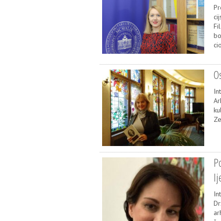
Pr
ci
Fi
bo
ci
Os
In
Ar
ku
Ze
Po
lj
In
Dr
ar