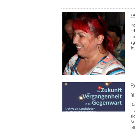
Že
In
ar
no
zg
št
E
a
Da
hi
si
Ar
pf