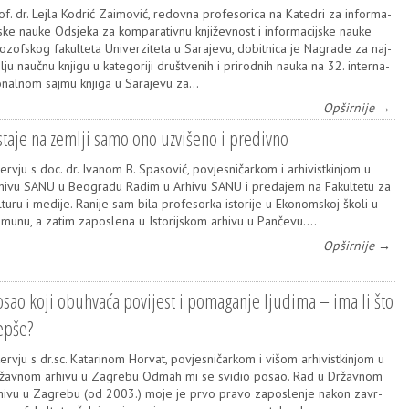
of. dr. Lej­la Kodrić Zaimo­vić, redov­na pro­fe­so­ri­ca na Kate­dri za infor­ma­
j­ske nauke Odsje­ka za kom­pa­ra­tiv­nu knji­žev­nost i infor­ma­cij­ske nauke
lo­zof­skog fakul­te­ta Uni­ver­zi­te­ta u Sara­je­vu, dobit­ni­ca je Nagra­de za naj­
­lju nauč­nu knji­gu u kate­go­ri­ji druš­tve­nih i pri­rod­nih nauka na 32. inter­na­
­onal­nom saj­mu knji­ga u Sara­je­vu za…
Opširnije →
taje na zemlјi samo ono uzvišeno i predivno
ter­v­ju s doc. dr. Iva­nom B. Spa­so­vić, povjes­ni­čar­kom i arhi­vis­t­ki­njom u
hi­vu SANU u Beogra­du Radim u Arhi­vu SANU i pre­da­jem na Fakul­te­tu za
l­tu­ru i medi­je. Rani­je sam bila pro­fe­sor­ka isto­ri­je u Eko­nom­skoj ško­li u
mu­nu, a zatim zapos­le­na u Isto­rij­skom arhi­vu u Pan­če­vu.…
Opširnije →
sao koji obuhvaća povijest i pomaganje ljudima – ima li što
epše?
ter­v­ju s dr.sc. Kata­ri­nom Hor­vat, povjes­ni­čar­kom i višom arhi­vis­t­ki­njom u
žav­nom arhi­vu u Zagre­bu Odmah mi se svi­dio posao. Rad u Držav­nom
hi­vu u Zagre­bu (od 2003.) moje je prvo pra­vo zapos­le­nje nakon zavr­