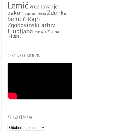
Lemić
vrednovanje
zakon
Zdenka
zapisnik
zbirka
Semlič Rajh
Zgodovinski arhiv
Ljubljana
Živana
ZVDAGA
Heđbeli
CREATIVE COMMONS
ARHIVA ČLANAKA
Arhiva članaka