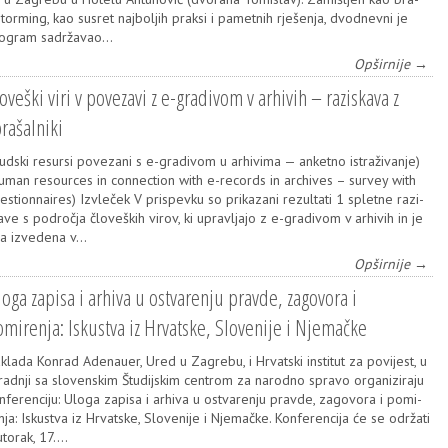
s­tor­ming, kao susret naj­bo­ljih prak­si i pamet­nih rje­še­nja, dvod­nev­ni je
o­gram sadr­ža­vao…
Opširnije →
oveški viri v povezavi z e-gradivom v arhivih – raziskava z
rašalniki
jud­ski resur­si pove­za­ni s e-gra­di­vom u arhi­vi­ma — anket­no istra­ži­va­nje)
uman reso­ur­ces in con­nec­ti­on with e-recor­ds in arc­hi­ves – sur­vey with
es­ti­on­na­ires) Izvle­ček V pris­pev­ku so pri­ka­za­ni rezul­ta­ti 1 splet­ne razi­
a­ve s podro­čja člo­ve­ških virov, ki uprav­lja­jo z e-gra­di­vom v arhi­vih in je
la izve­de­na v…
Opširnije →
oga zapisa i arhiva u ostvarenju pravde, zagovora i
mirenja: Iskustva iz Hrvatske, Slovenije i Njemačke
k­la­da Kon­rad Ade­na­uer, Ured u Zagre­bu, i Hrvat­ski ins­ti­tut za povi­jest, u
rad­nji sa slo­ven­skim Štu­dij­skim cen­trom za narod­no spra­vo orga­ni­zi­ra­ju
n­fe­ren­ci­ju: Ulo­ga zapi­sa i arhi­va u ostva­re­nju prav­de, zago­vo­ra i pomi­
nja: Iskus­tva iz Hrvat­ske, Slo­ve­ni­je i Nje­mač­ke. Kon­fe­ren­ci­ja će se odr­ža­ti
uto­rak, 17.…