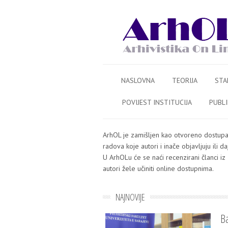
Skip to content
meni
NASLOVNA
TEORIJA
STA
POVIJEST INSTITUCIJA
PUBLI
ArhOL je zamišljen kao otvoreno dostupan 
radova koje autori i inače objavljuju ili 
U ArhOLu će se naći recenzirani članci iz 
autori žele učiniti online dostupnima.
NAJNOVIJE
Ba