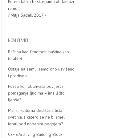
Potem lah­ko le skle­pa­mo ali fan­ta­zi­
ra­mo.”
/ Mitja Sadek, 2017 /
NOVI ČLANCI
Baština kao fenomen, baština kao
totalitet
Ostaje na zemlјi samo ono uzvišeno
i predivno
Posao koji obuhvaća povijest i
pomaganje ljudima – ima li što
ljepše?
Mar ni kulturna dediščina tista
svetinja, s katero se ne bi smeli
igrati pod nobenim pogojem?
CEF eArchiving Building Block