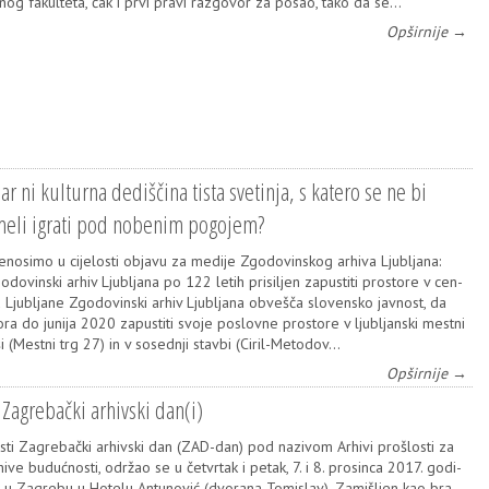
­nog fakul­te­ta, čak i prvi pra­vi raz­go­vor za posao, tako da se…
Opširnije →
r ni kulturna dediščina tista svetinja, s katero se ne bi
meli igrati pod nobenim pogojem?
e­no­si­mo u cije­los­ti obja­vu za medi­je Zgo­do­vin­skog arhi­va Ljub­lja­na:
o­do­vin­ski arhiv Ljub­lja­na po 122 letih pri­si­ljen zapus­ti­ti pros­to­re v cen­
u Ljub­lja­ne Zgo­do­vin­ski arhiv Ljub­lja­na obveš­ča slo­ven­sko jav­nost, da
ra do juni­ja 2020 zapus­ti­ti svo­je pos­lov­ne pros­to­re v ljub­ljan­ski mes­t­ni
ši (Mes­t­ni trg 27) in v sosed­nji stav­bi (Ciril-Meto­dov…
Opširnije →
 Zagrebački arhivski dan(i)
s­ti Zagre­bač­ki arhiv­ski dan (ZAD-dan) pod nazi­vom Arhi­vi proš­los­ti za
hi­ve buduć­nos­ti, odr­žao se u čet­vr­tak i petak, 7. i 8. pro­sin­ca 2017. godi­
 u Zagre­bu u Hote­lu Antu­no­vić (dvo­ra­na Tomis­lav). Zamiš­ljen kao bra­