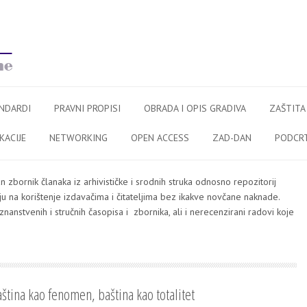
NDARDI
PRAVNI PROPISI
OBRADA I OPIS GRADIVA
ZAŠTITA
KACIJE
NETWORKING
OPEN ACCESS
ZAD-DAN
PODCR
zbornik članaka iz arhivističke i srodnih struka odnosno repozitorij
daju na korištenje izdavačima i čitateljima bez ikakve novčane naknade.
znanstvenih i stručnih časopisa i zbornika, ali i nerecenzirani radovi koje
ština kao fenomen, baština kao totalitet