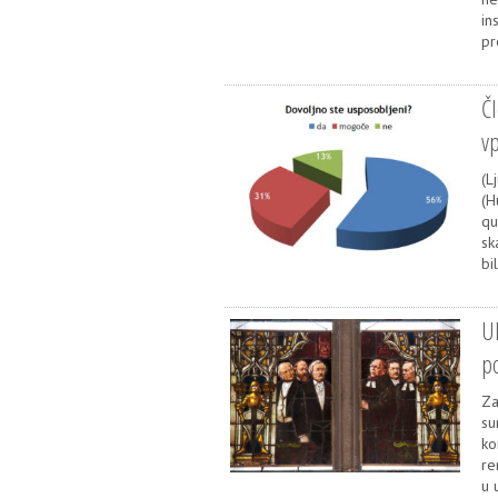
in
pr
Čl
vp
(L
(H
qu
sk
bi
Ul
po
Za
su
ko
re­
u 