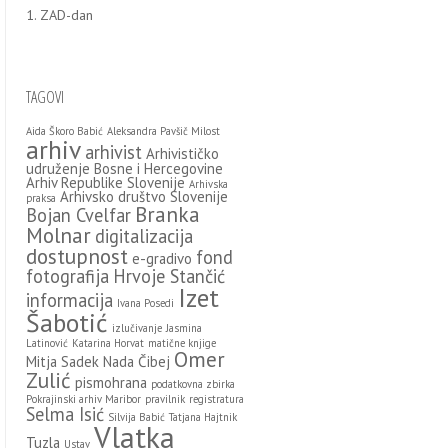
1. ZAD-dan
TAGOVI
Aida Škoro Babić
Aleksandra Pavšič Milost
arhiv
arhivist
Arhivističko
udruženje Bosne i Hercegovine
Arhiv Republike Slovenije
Arhivska
Arhivsko društvo Slovenije
praksa
Branka
Bojan Cvelfar
Molnar
digitalizacija
dostupnost
fond
e-gradivo
fotografija
Hrvoje Stančić
Izet
informacija
Ivana Posedi
Šabotić
izlučivanje
Jasmina
Latinović
Katarina Horvat
matične knjige
Omer
Mitja Sadek
Nada Čibej
Zulić
pismohrana
podatkovna zbirka
Pokrajinski arhiv Maribor
pravilnik
registratura
Selma Isić
Silvija Babić
Tatjana Hajtnik
Vlatka
Tuzla
Ustav