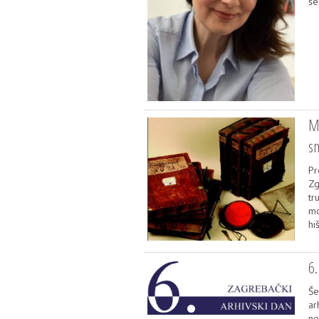
še
Ma
s
Pr
Zg
tr
mo
hi
6.
Še
ar
ne