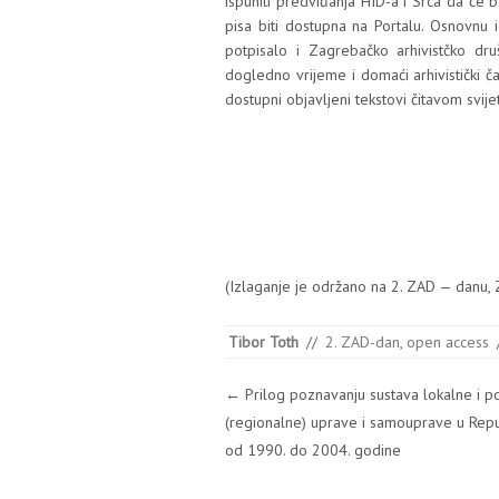
ispu­ni­ti pre­dvi­đa­nja HID-a i Srca da će 
pi­sa biti dos­tup­na na Por­ta­lu. Osnov­nu i
pot­pi­sa­lo i Zagre­bač­ko arhi­vis­t­č­ko
dogled­no vri­je­me i doma­ći arhi­vis­tič­ki č
dos­tup­ni objav­lje­ni tek­s­to­vi čita­vom svi
(Izla­ga­nje je odr­ža­no na 2. ZAD — danu,
Tibor Toth
//
2. ZAD-dan
,
open access
Post navigation
←
Prilog poznavanju sustava lokalne i 
(regionalne) uprave i samouprave u Repub
od 1990. do 2004. godine