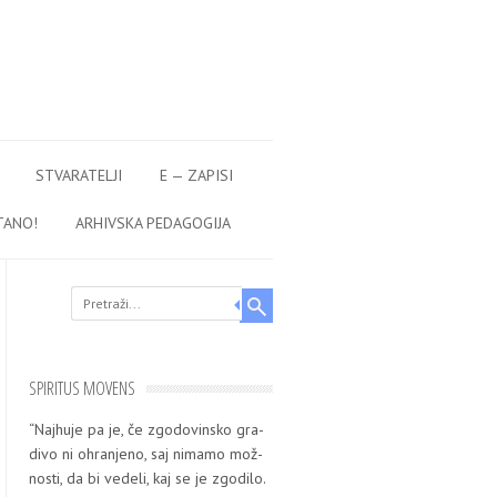
STVARATELJI
E — ZAPISI
TANO!
ARHIVSKA PEDAGOGIJA
Search
SPIRITUS MOVENS
“Naj­hu­je pa je, če zgo­do­vin­sko gra­
di­vo ni ohra­nje­no, saj nima­mo mož­
nos­ti, da bi vede­li, kaj se je zgo­di­lo.