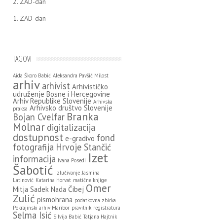
2. ZAD-dan
1. ZAD-dan
TAGOVI
Aida Škoro Babić
Aleksandra Pavšič Milost
arhiv
arhivist
Arhivističko
udruženje Bosne i Hercegovine
Arhiv Republike Slovenije
Arhivska
Arhivsko društvo Slovenije
praksa
Branka
Bojan Cvelfar
Molnar
digitalizacija
dostupnost
fond
e-gradivo
fotografija
Hrvoje Stančić
Izet
informacija
Ivana Posedi
Šabotić
izlučivanje
Jasmina
Latinović
Katarina Horvat
matične knjige
Omer
Mitja Sadek
Nada Čibej
Zulić
pismohrana
podatkovna zbirka
Pokrajinski arhiv Maribor
pravilnik
registratura
Selma Isić
Silvija Babić
Tatjana Hajtnik