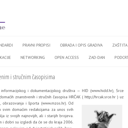
NDARDI
PRAVNI PROPISI
OBRADA I OPIS GRADIVA
ZAŠTITA
KACIJE
NETWORKING
OPEN ACCESS
ZAD-DAN
PODCR
enim i stručnim časopisima
 infor­ma­cij­skog i doku­men­ta­cij­skog druš­tva — HID (www.hidd.hr), Srce
l doma­ćih znans­tve­nih i struč­nih časo­pi­sa HRČAK (
http://hrcak.srce.hr
) uz
­ti, obra­zo­va­nja i špor­ta (www.mzos.hr).
Od
 svim doma­ćim redak­ci­ja­ma za unos svih
ja iz svo­jih naj­no­vi­jih, ali i sta­ri­jih bro­je­va.
jem i dobri su izgle­di da će se do kra­ja 2006.