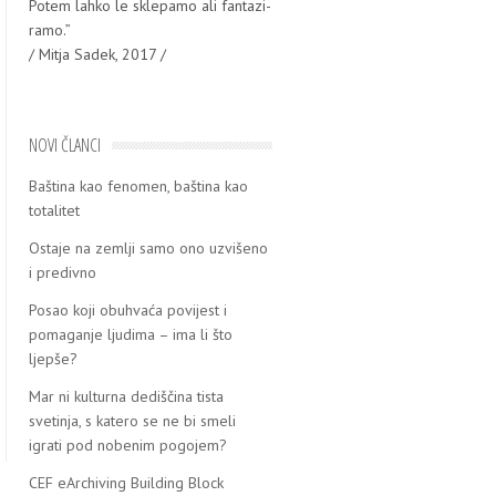
Potem lah­ko le skle­pa­mo ali fan­ta­zi­
ra­mo.”
/ Mitja Sadek, 2017 /
NOVI ČLANCI
Baština kao fenomen, baština kao
totalitet
Ostaje na zemlјi samo ono uzvišeno
i predivno
Posao koji obuhvaća povijest i
pomaganje ljudima – ima li što
ljepše?
Mar ni kulturna dediščina tista
svetinja, s katero se ne bi smeli
igrati pod nobenim pogojem?
CEF eArchiving Building Block