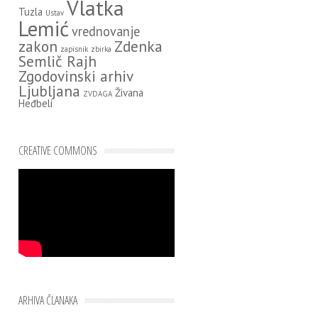
Vlatka
Tuzla
Ustav
Lemić
vrednovanje
zakon
Zdenka
zapisnik
zbirka
Semlič Rajh
Zgodovinski arhiv
Ljubljana
Živana
ZVDAGA
Heđbeli
CREATIVE COMMONS
ARHIVA ČLANAKA