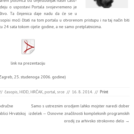
barem polo­vi­ca od dvjes­to­ti­njak naših časo­
de­ju o uspos­ta­vi Por­ta­la svo­je­vre­me­no je
 druš­tvo. Ta činje­ni­ca daje nadu da će se u
aso­pi­si moći čita­ti na tom por­ta­lu u otvo­re­nom pris­tu­pu i na taj način biti
­je­tu 24 sata tokom cije­le godi­ne, a ne samo pret­plat­ni­ci­ma.
link na prezentaciju
 Zagreb, 25. stu­de­no­ga 2006. godi­ne)
//
časopis
,
HIDD
,
HRČAK
,
portal
,
srce
//
16. 8. 2014.
//
Print
područne
Samo s ustreznim orodjem lahko mojster naredi dober
lici Hrvatskoj
izdelek — Osnovne značilnosti kompleksnih programskih
orodij za arhivsko strokovno delo
→