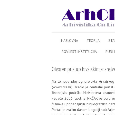
Skip to content
meni
NASLOVNA
TEORIJA
STA
POVIJEST INSTITUCIJA
PUBLI
Otvoren pristup hrvatskim znanstv
Na teme­lju idej­nog pro­jek­ta Hrvat­skog
(www.srce.hr) izra­dio je cen­tral­ni por­ta
finan­cij­sku podr­šku Minis­tar­stva zna­nos
velja­če 2006. godi­ne HRČAK je otvo­ren
čla­na­ka i pri­pa­da­ju­ćih bibli­ograf­skih deta­l
Por­tal je sva­kim danom boga­ti­ji sadr­ža­