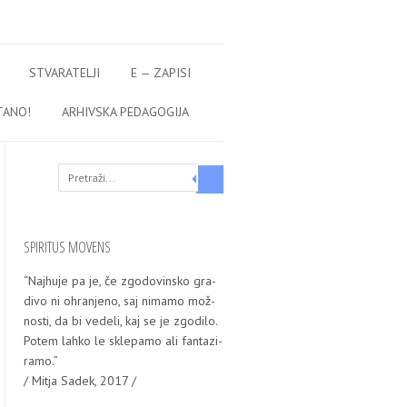
STVARATELJI
E — ZAPISI
TANO!
ARHIVSKA PEDAGOGIJA
Search
SPIRITUS MOVENS
“Naj­hu­je pa je, če zgo­do­vin­sko gra­
di­vo ni ohra­nje­no, saj nima­mo mož­
nos­ti, da bi vede­li, kaj se je zgo­di­lo.
Potem lah­ko le skle­pa­mo ali fan­ta­zi­
ra­mo.”
/ Mitja Sadek, 2017 /