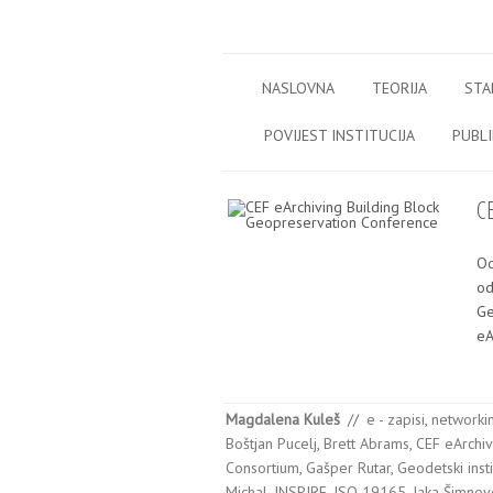
Skip to content
meni
NASLOVNA
TEORIJA
STA
POVIJEST INSTITUCIJA
PUBLI
C
Od
od
Ge
eA
Magdalena Kuleš
//
e - zapisi
,
networki
Boštjan Pucelj
,
Brett Abrams
,
CEF eArchiv
Consortium
,
Gašper Rutar
,
Geodetski insti
Michal
,
INSPIRE
,
ISO 19165
,
Jaka Šimnov