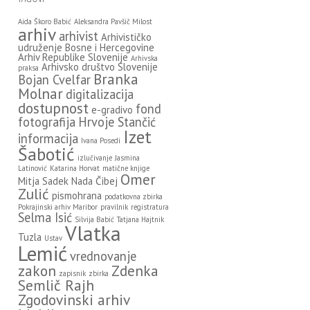
Aida Škoro Babić
Aleksandra Pavšič Milost
arhiv
arhivist
Arhivističko
udruženje Bosne i Hercegovine
Arhiv Republike Slovenije
Arhivska
Arhivsko društvo Slovenije
praksa
Branka
Bojan Cvelfar
Molnar
digitalizacija
dostupnost
fond
e-gradivo
fotografija
Hrvoje Stančić
Izet
informacija
Ivana Posedi
Šabotić
izlučivanje
Jasmina
Latinović
Katarina Horvat
matične knjige
Omer
Mitja Sadek
Nada Čibej
Zulić
pismohrana
podatkovna zbirka
Pokrajinski arhiv Maribor
pravilnik
registratura
Selma Isić
Silvija Babić
Tatjana Hajtnik
Vlatka
Tuzla
Ustav
Lemić
vrednovanje
zakon
Zdenka
zapisnik
zbirka
Semlič Rajh
Zgodovinski arhiv