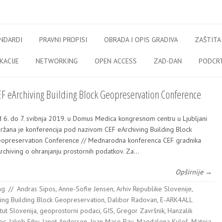
NDARDI
PRAVNI PROPISI
OBRADA I OPIS GRADIVA
ZAŠTITA
KACIJE
NETWORKING
OPEN ACCESS
ZAD-DAN
PODCR
EF eArchiving Building Block Geopreservation Conference
 6. do 7. svib­nja 2019. u Domus Medi­ca kon­gres­nom cen­tru u Ljub­lja­ni
r­ža­na je kon­fe­ren­ci­ja pod nazi­vom CEF eAr­c­hi­ving Buil­ding Block
opre­ser­va­ti­on Con­fe­ren­ce // Med­na­rod­na kon­fe­ren­ca CEF grad­ni­ka
r­c­hi­ving o ohra­nja­nju pros­tor­nih podat­kov. Za…
Opširnije →
ng
//
Andras Sipos
,
Anne-Sofie Jensen
,
Arhiv Republike Slovenije
,
ing Building Block Geopreservation
,
Dalibor Radovan
,
E-ARK4ALL
tut Slovenija
,
geoprostorni podaci
,
GIS
,
Gregor Završnik
,
Hanzalik
ec
,
Jakob Eiby
,
Janet Anderson
,
Joan Maso Pau
,
Magdalena Kuleš
,
Mateja