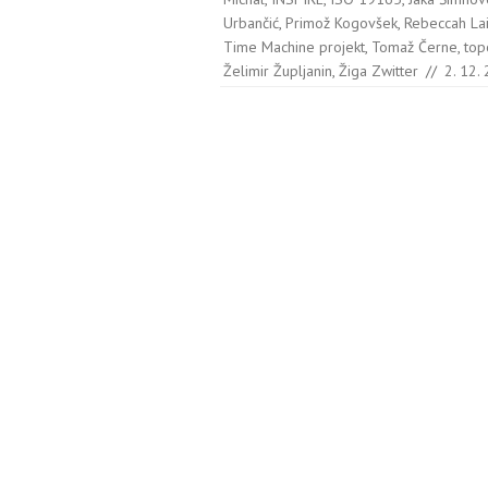
Urbančić
,
Primož Kogovšek
,
Rebeccah La
Time Machine projekt
,
Tomaž Černe
,
top
Želimir Župljanin
,
Žiga Zwitter
//
2. 12.