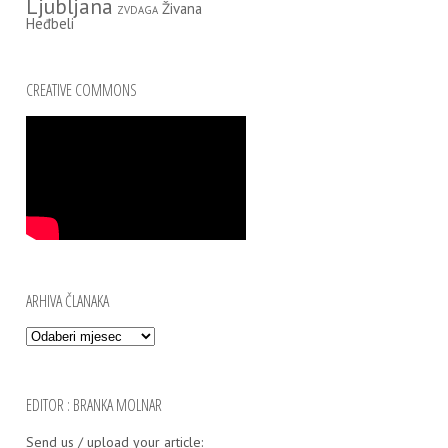
Ljubljana
Živana
ZVDAGA
Heđbeli
CREATIVE COMMONS
ARHIVA ČLANAKA
Arhiva članaka
EDITOR : BRANKA MOLNAR
Send us / uplo­ad your arti­cle: