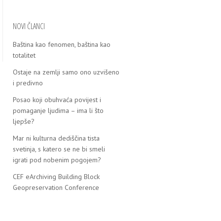
NOVI ČLANCI
Baština kao fenomen, baština kao
totalitet
Ostaje na zemlјi samo ono uzvišeno
i predivno
Posao koji obuhvaća povijest i
pomaganje ljudima – ima li što
ljepše?
Mar ni kulturna dediščina tista
svetinja, s katero se ne bi smeli
igrati pod nobenim pogojem?
CEF eArchiving Building Block
Geopreservation Conference