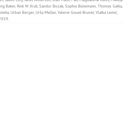
ing Baker
,
Rink W. Kruk
,
Sandor Biszak
,
Sophia Bünemann
,
Thomas Galka
,
oteka
,
Urban Berger
,
Urša Mežan
,
Valerie Gouet-Brunet
,
Vlatka Lemić
,
 2019.