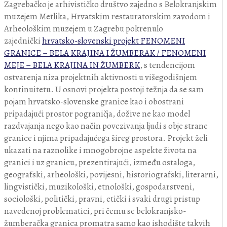
Zagrebačko je arhivističko društvo zajedno s Belokranjskim
muzejem Metlika, Hrvatskim restauratorskim zavodom i
Arheološkim muzejem u Zagrebu pokrenulo
zajednički
hrvatsko-slovenski projekt FENOMENI
GRANICE – BELA KRAJINA I ŽUMBERAK / FENOMENI
MEJE – BELA KRAJINA IN ŽUMBERK
, s tendencijom
ostvarenja niza projektnih aktivnosti u višegodišnjem
kontinuitetu. U osnovi projekta postoji težnja da se sam
pojam hrvatsko-slovenske granice kao i obostrani
pripadajući prostor pograničja, dožive ne kao model
razdvajanja nego kao način povezivanja ljudi s obje strane
granice i njima pripadajućega šireg prostora. Projekt želi
ukazati na raznolike i mnogobrojne aspekte života na
granici i uz granicu, prezentirajući, između ostaloga,
geografski, arheološki, povijesni, historiografski, literarni,
lingvistički, muzikološki, etnološki, gospodarstveni,
sociološki, politički, pravni, etički i svaki drugi pristup
navedenoj problematici, pri čemu se belokranjsko-
žumberačka granica promatra samo kao ishodište takvih