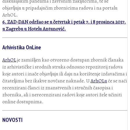
diskusijskim panelima i završnim zaključcima, te se
objavljuju u pripadajućim zbornicima radova i na portalu
ArhOL.
6. ZAD-DAN održao se u
četvrtak i petak 7. i 8 prosinca 2017.
u Zagrebu
u Hotelu Antunović.
Arhivistika OnLine
ArhOL
je zamišljen kao otvoreno dostupan zbornik članaka
iz arhivističke i srodnih struka odnosno repozitorij radova
koje autori i inače objavljuju ili daju na korištenje izdavačima i
čitateljima bez ikakve novčane naknade. U
ArhOLu
će se naći
recenzirani članci iz znanstvenih i stručnih časopisa i
zbornika, ali i nerecenzirani radovi koje autori žele učiniti
online dostupnima.
NOVOSTI