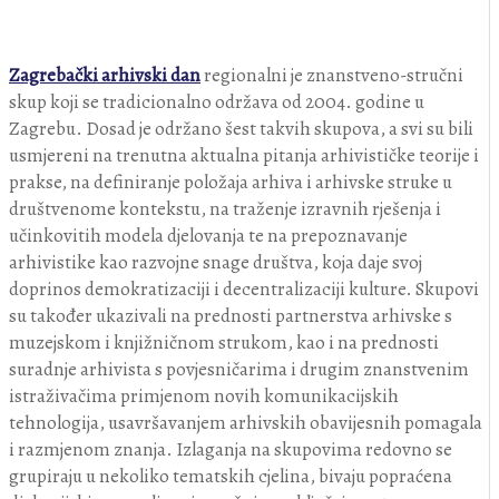
Zagrebački arhivski dan
regionalni je znanstveno-stručni
skup koji se tradicionalno održava od 2004. godine u
Zagrebu. Dosad je održano šest takvih skupova, a svi su bili
usmjereni na trenutna aktualna pitanja arhivističke teorije i
prakse, na definiranje položaja arhiva i arhivske struke u
društvenome kontekstu, na traženje izravnih rješenja i
učinkovitih modela djelovanja te na prepoznavanje
arhivistike kao razvojne snage društva, koja daje svoj
doprinos demokratizaciji i decentralizaciji kulture. Skupovi
su također ukazivali na prednosti partnerstva arhivske s
muzejskom i knjižničnom strukom, kao i na prednosti
suradnje arhivista s povjesničarima i drugim znanstvenim
istraživačima primjenom novih komunikacijskih
tehnologija, usavršavanjem arhivskih obavijesnih pomagala
i razmjenom znanja. Izlaganja na skupovima redovno se
grupiraju u nekoliko tematskih cjelina, bivaju popraćena