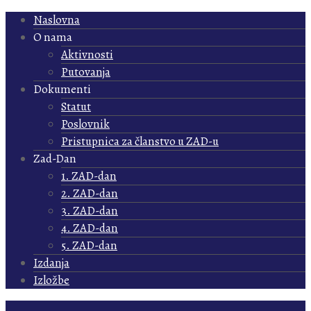
Naslovna
O nama
Aktivnosti
Putovanja
Dokumenti
Statut
Poslovnik
Pristupnica za članstvo u ZAD-u
Zad-Dan
1. ZAD-dan
2. ZAD-dan
3. ZAD-dan
4. ZAD-dan
5. ZAD-dan
Izdanja
Izložbe