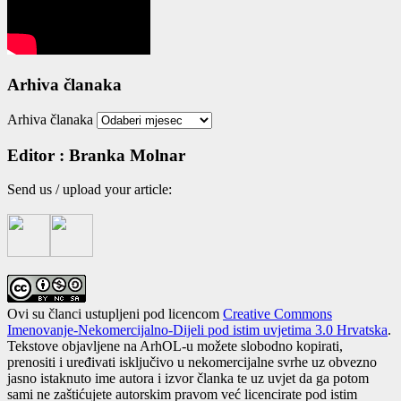
Arhiva članaka
Arhiva članaka
Editor : Branka Molnar
Send us / uplo­ad your arti­cle:
Ovi su članci ustupljeni pod licencom
Creative Commons
Imenovanje-Nekomercijalno-Dijeli pod istim uvjetima 3.0 Hrvatska
.
Tekstove objavljene na ArhOL-u možete slobodno kopirati,
prenositi i uređivati isključivo u nekomercijalne svrhe uz obvezno
jasno istaknuto ime autora i izvor članka te uz uvjet da ga potom
sami ne zaštićujete autorskim pravom već licencirate pod istim