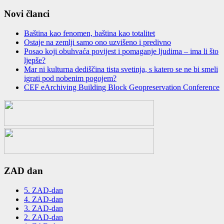
Novi članci
Baština kao fenomen, baština kao totalitet
Ostaje na zemlјi samo ono uzvišeno i predivno
Posao koji obuhvaća povijest i pomaganje ljudima – ima li što
ljepše?
Mar ni kulturna dediščina tista svetinja, s katero se ne bi smeli
igrati pod nobenim pogojem?
CEF eArchiving Building Block Geopreservation Conference
ZAD dan
5. ZAD-dan
4. ZAD-dan
3. ZAD-dan
2. ZAD-dan