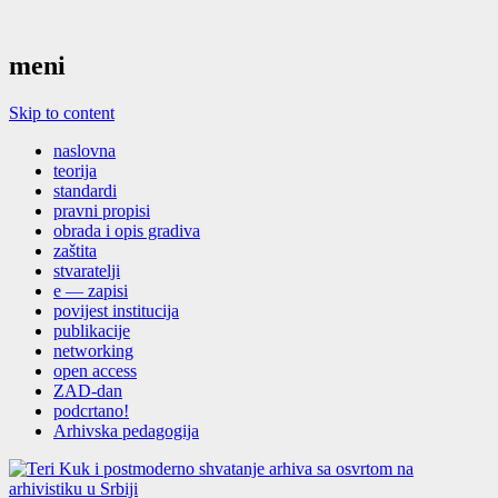
meni
Skip to content
naslovna
teorija
standardi
pravni propisi
obrada i opis gradiva
zaštita
stvaratelji
e — zapisi
povijest institucija
publikacije
networking
open access
ZAD-dan
podcrtano!
Arhivska pedagogija