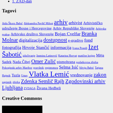
1. ZAD-dan
Tagovi
arhiv
arhivist
Arhivističko
Aida Škoro Babić
Aleksandra Pavšič Milost
udruženje Bosne i Hercegovine
Arhiv Republike Slovenije
Arhivska
Branka
Bojan Cvelfar
Arhivsko društvo Slovenije
praksa
Molnar
dostupnost
digitalizacija
fond
e-gradivo
Izet
fotografija
Hrvoje Stančić
informacija
Ivana Posedi
Šabotić
Mitja
izlučivanje
Jasmina Latinović
Katarina Horvat
matične knjige
Omer Zulić
Sadek
Nada Čibej
pismohrana
podatkovna zbirka
Selma Isić
Pokrajinski arhiv Maribor
pravilnik
registratura
Silvija Babić
Tatjana
Vlatka Lemić
zakon
vrednovanje
Tuzla
Hajtnik
Ustav
Zdenka Semlič Rajh
Zgodovinski arhiv
zapisnik
zbirka
Ljubljana
Živana Heđbeli
ZVDAGA
Creative Commons