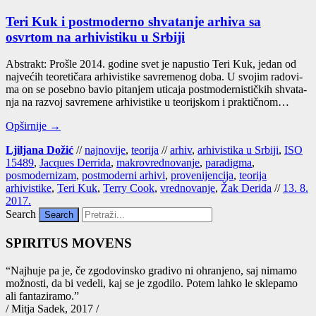
Teri Kuk i postmoderno shvatanje arhiva sa
osvrtom na arhivistiku u Srbiji
Abs­trakt: Proš­le 2014. godi­ne svet je napus­tio Teri Kuk, jedan od
naj­ve­ćih teore­ti­ča­ra arhi­vis­ti­ke savre­me­nog doba. U svo­jim rado­vi­
ma on se poseb­no bavio pita­njem uti­ca­ja pos­t­mo­der­nis­tič­kih shva­ta­
nja na razvoj savre­me­ne arhi­vis­ti­ke u teorij­skom i prak­tič­nom…
Opširnije →
Ljiljana Dožić
//
najnovije
,
teorija
//
arhiv
,
arhivistika u Srbiji
,
ISO
15489
,
Jacques Derrida
,
makrovrednovanje
,
paradigma
,
posmodernizam
,
postmoderni arhivi
,
provenijencija
,
teorija
arhivistike
,
Teri Kuk
,
Terry Cook
,
vrednovanje
,
Žak Derida
//
13. 8.
2017.
Search
SPIRITUS MOVENS
“Naj­hu­je pa je, če zgo­do­vin­sko gra­di­vo ni ohra­nje­no, saj nima­mo
mož­nos­ti, da bi vede­li, kaj se je zgo­di­lo. Potem lah­ko le skle­pa­mo
ali fan­ta­zi­ra­mo.”
/ Mitja Sadek, 2017 /