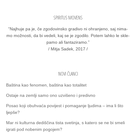
SPIRITUS MOVENS
“Naj­hu­je pa je, če zgo­do­vin­sko gra­di­vo ni ohra­nje­no, saj nima­
mo mož­nos­ti, da bi vede­li, kaj se je zgo­di­lo. Potem lah­ko le skle­
pa­mo ali fan­ta­zi­ra­mo.”
/ Mitja Sadek, 2017 /
NOVI ČLANCI
Baština kao fenomen, baština kao totalitet
Ostaje na zemlјi samo ono uzvišeno i predivno
Posao koji obuhvaća povijest i pomaganje ljudima – ima li što
ljepše?
Mar ni kulturna dediščina tista svetinja, s katero se ne bi smeli
igrati pod nobenim pogojem?