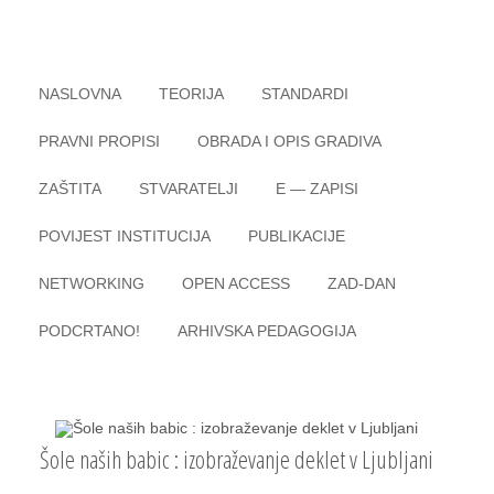
Skip to content
meni
NASLOVNA
TEORIJA
STANDARDI
PRAVNI PROPISI
OBRADA I OPIS GRADIVA
ZAŠTITA
STVARATELJI
E — ZAPISI
POVIJEST INSTITUCIJA
PUBLIKACIJE
NETWORKING
OPEN ACCESS
ZAD-DAN
PODCRTANO!
ARHIVSKA PEDAGOGIJA
Šole naših babic : izobraževanje deklet v Ljubljani