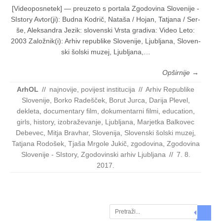
[Videoposnetek] — pre­uze­to s por­ta­la Zgodovina Slovenije -
SIstory Avtor(ji): Bud­na Kodrič, Nata­ša / Hojan, Tatja­na / Ser­
še, Alek­san­dra Jezik: slo­ven­ski Vrsta gra­di­va: Video Leto:
2003 Založnik(i): Arhiv repu­bli­ke Slo­ve­ni­je, Ljub­lja­na, Slo­ven­
ski šol­ski muzej, Ljub­lja­na,…
Opširnije →
ArhOL
//
najnovije
,
povijest institucija
//
Arhiv Republike
Slovenije
,
Borko Radešček
,
Borut Jurca
,
Darija Plevel
,
dekleta
,
documentary film
,
dokumentarni filmi
,
education
,
girls
,
history
,
izobraževanje
,
Ljubljana
,
Marjetka Balkovec
Debevec
,
Mitja Bravhar
,
Slovenija
,
Slovenski šolski muzej
,
Tatjana Rodošek
,
Tjaša Mrgole Jukič
,
zgodovina
,
Zgodovina
Slovenije - SIstory
,
Zgodovinski arhiv Ljubljana
//
7. 8.
2017.
Search