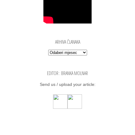
ARHIVA ČLANAKA
Arhiva članaka
EDITOR : BRANKA MOLNAR
Send us / uplo­ad your arti­cle: