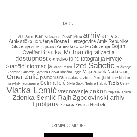
TAGOVI
arhiv
arhivist
Aida Škoro Babić
Aleksandra Pavšič Milost
Arhivističko udruženje Bosne i Hercegovine
Arhiv Republike
Bojan
Slovenije
Arhivsko društvo Slovenije
Arhivska praksa
Branka Molnar
Cvelfar
digitalizacija
dostupnost
fond
fotografija
Hrvoje
e-gradivo
Izet Šabotić
Stančić
informacija
Ivana Posedi
izlučivanje
Mitja Sadek
Nada Čibej
Jasmina Latinović
Katarina Horvat
matične knjige
Omer Zulić
pismohrana
podatkovna zbirka
Pokrajinski arhiv Maribor
Selma Isić
Tuzla
pravilnik
registratura
Silvija Babić
Tatjana Hajtnik
Ustav
Vlatka Lemić
zakon
vrednovanje
zapisnik
zbirka
Zdenka Semlič Rajh
Zgodovinski arhiv
Ljubljana
Živana Heđbeli
ZVDAGA
CREATIVE COMMONS