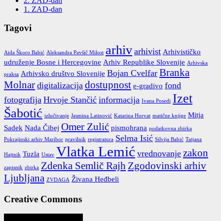
2. ZAD-dan
1. ZAD-dan
Tagovi
arhiv
arhivist
Arhivističko
Aida Škoro Babić
Aleksandra Pavšič Milost
udruženje Bosne i Hercegovine
Arhiv Republike Slovenije
Arhivska
Branka
Bojan Cvelfar
Arhivsko društvo Slovenije
praksa
Molnar
dostupnost
digitalizacija
fond
e-gradivo
Izet
fotografija
Hrvoje Stančić
informacija
Ivana Posedi
Šabotić
Mitja
izlučivanje
Jasmina Latinović
Katarina Horvat
matične knjige
Omer Zulić
Sadek
Nada Čibej
pismohrana
podatkovna zbirka
Selma Isić
Pokrajinski arhiv Maribor
pravilnik
registratura
Silvija Babić
Tatjana
Vlatka Lemić
zakon
vrednovanje
Tuzla
Hajtnik
Ustav
Zdenka Semlič Rajh
Zgodovinski arhiv
zapisnik
zbirka
Ljubljana
Živana Heđbeli
ZVDAGA
Creative Commons