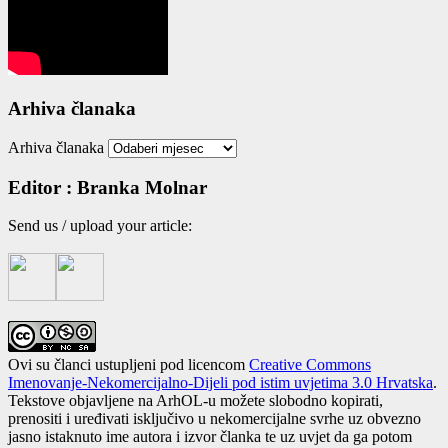
Arhiva članaka
Arhiva članaka
Editor : Branka Molnar
Send us / uplo­ad your arti­cle:
Ovi su članci ustupljeni pod licencom
Creative Commons
Imenovanje-Nekomercijalno-Dijeli pod istim uvjetima 3.0 Hrvatska
.
Tekstove objavljene na ArhOL-u možete slobodno kopirati,
prenositi i uređivati isključivo u nekomercijalne svrhe uz obvezno
jasno istaknuto ime autora i izvor članka te uz uvjet da ga potom