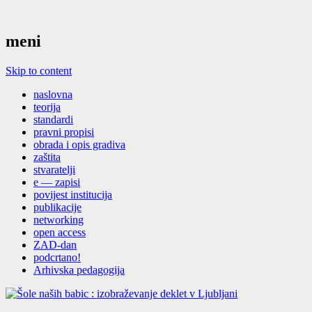
meni
Skip to content
naslovna
teorija
standardi
pravni propisi
obrada i opis gradiva
zaštita
stvaratelji
e — zapisi
povijest institucija
publikacije
networking
open access
ZAD-dan
podcrtano!
Arhivska pedagogija