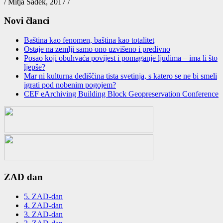
/ Mitja Sadek, 2017 /
Novi članci
Baština kao fenomen, baština kao totalitet
Ostaje na zemlјi samo ono uzvišeno i predivno
Posao koji obuhvaća povijest i pomaganje ljudima – ima li što
ljepše?
Mar ni kulturna dediščina tista svetinja, s katero se ne bi smeli
igrati pod nobenim pogojem?
CEF eArchiving Building Block Geopreservation Conference
ZAD dan
5. ZAD-dan
4. ZAD-dan
3. ZAD-dan