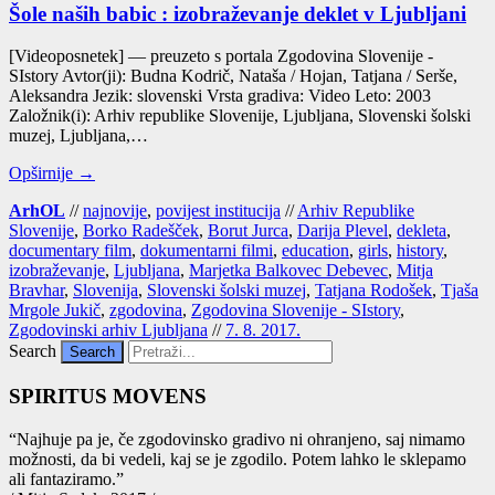
Šole naših babic : izobraževanje deklet v Ljubljani
[Videoposnetek] — pre­uze­to s por­ta­la Zgodovina Slovenije -
SIstory Avtor(ji): Bud­na Kodrič, Nata­ša / Hojan, Tatja­na / Ser­še,
Alek­san­dra Jezik: slo­ven­ski Vrsta gra­di­va: Video Leto: 2003
Založnik(i): Arhiv repu­bli­ke Slo­ve­ni­je, Ljub­lja­na, Slo­ven­ski šol­ski
muzej, Ljub­lja­na,…
Opširnije →
ArhOL
//
najnovije
,
povijest institucija
//
Arhiv Republike
Slovenije
,
Borko Radešček
,
Borut Jurca
,
Darija Plevel
,
dekleta
,
documentary film
,
dokumentarni filmi
,
education
,
girls
,
history
,
izobraževanje
,
Ljubljana
,
Marjetka Balkovec Debevec
,
Mitja
Bravhar
,
Slovenija
,
Slovenski šolski muzej
,
Tatjana Rodošek
,
Tjaša
Mrgole Jukič
,
zgodovina
,
Zgodovina Slovenije - SIstory
,
Zgodovinski arhiv Ljubljana
//
7. 8. 2017.
Search
SPIRITUS MOVENS
“Naj­hu­je pa je, če zgo­do­vin­sko gra­di­vo ni ohra­nje­no, saj nima­mo
mož­nos­ti, da bi vede­li, kaj se je zgo­di­lo. Potem lah­ko le skle­pa­mo
ali fan­ta­zi­ra­mo.”