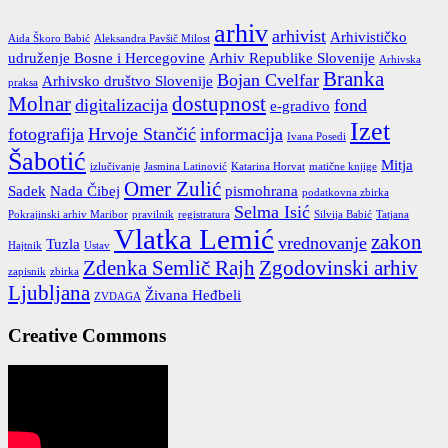
arhiv
arhivist
Arhivističko
Aida Škoro Babić
Aleksandra Pavšič Milost
udruženje Bosne i Hercegovine
Arhiv Republike Slovenije
Arhivska
Branka
Bojan Cvelfar
Arhivsko društvo Slovenije
praksa
Molnar
dostupnost
digitalizacija
fond
e-gradivo
Izet
fotografija
Hrvoje Stančić
informacija
Ivana Posedi
Šabotić
Mitja
izlučivanje
Jasmina Latinović
Katarina Horvat
matične knjige
Omer Zulić
Sadek
Nada Čibej
pismohrana
podatkovna zbirka
Selma Isić
Pokrajinski arhiv Maribor
pravilnik
registratura
Silvija Babić
Tatjana
Vlatka Lemić
zakon
vrednovanje
Tuzla
Hajtnik
Ustav
Zdenka Semlič Rajh
Zgodovinski arhiv
zapisnik
zbirka
Ljubljana
Živana Heđbeli
ZVDAGA
Creative Commons