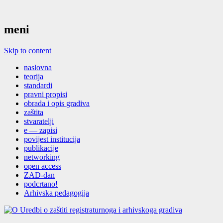
meni
Skip to content
naslovna
teorija
standardi
pravni propisi
obrada i opis gradiva
zaštita
stvaratelji
e — zapisi
povijest institucija
publikacije
networking
open access
ZAD-dan
podcrtano!
Arhivska pedagogija