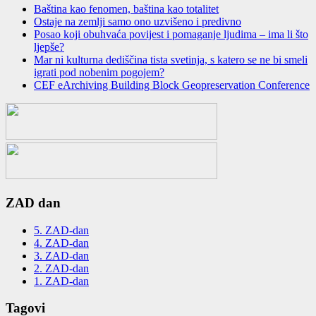
Baština kao fenomen, baština kao totalitet
Ostaje na zemlјi samo ono uzvišeno i predivno
Posao koji obuhvaća povijest i pomaganje ljudima – ima li što
ljepše?
Mar ni kulturna dediščina tista svetinja, s katero se ne bi smeli
igrati pod nobenim pogojem?
CEF eArchiving Building Block Geopreservation Conference
ZAD dan
5. ZAD-dan
4. ZAD-dan
3. ZAD-dan
2. ZAD-dan
1. ZAD-dan
Tagovi