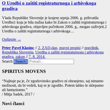
O Uredbi o zaštiti registraturnoga i arhivskoga
gradiva
Vla­da Repu­bli­ke Slo­ve­ni­je je kra­jem srp­nja 2006. g. pri­hva­ti­la
Ured­bu1 koja je bila nuž­na kako bi Zakon o zašti­ti regis­tra­tur­no­ga i
arhiv­sko­ga gra­di­va, objav­ljen počet­kom 2006. g., mogao zaži­vje­ti.2
Ured­ba o zašti­ti regis­tra­tur­no­ga i arhiv­sko­ga…
Opširnije →
Peter Pavel Klasinc
//
2. ZAD-dan
,
pravni propisi
//
pravilnik
,
Republika Slovenija
,
Uredba o zaštiti registraturnoga i arhivskoga
gradiva
,
zakon
//
7. 8. 2014.
Search
SPIRITUS MOVENS
“Naj­hu­je pa je, če zgo­do­vin­sko gra­di­vo ni ohra­nje­no, saj nima­mo
mož­nos­ti, da bi vede­li, kaj se je zgo­di­lo. Potem lah­ko le skle­pa­mo
ali fan­ta­zi­ra­mo.”
/ Mitja Sadek, 2017 /
Novi članci