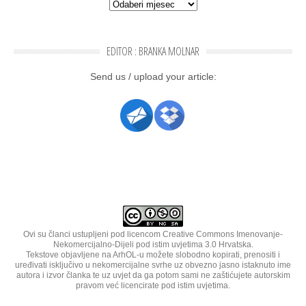
Arhiva članaka
EDITOR : BRANKA MOLNAR
Send us / uplo­ad your arti­cle:
Ovi su članci ustupljeni pod licencom
Creative Commons Imenovanje-
Nekomercijalno-Dijeli pod istim uvjetima 3.0 Hrvatska
.
Tekstove objavljene na ArhOL-u možete slobodno kopirati, prenositi i
uređivati isključivo u nekomercijalne svrhe uz obvezno jasno istaknuto ime
autora i izvor članka te uz uvjet da ga potom sami ne zaštićujete autorskim
pravom već licencirate pod istim uvjetima.