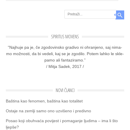
Search
SPIRITUS MOVENS
“Naj­hu­je pa je, če zgo­do­vin­sko gra­di­vo ni ohra­nje­no, saj nima­
mo mož­nos­ti, da bi vede­li, kaj se je zgo­di­lo. Potem lah­ko le skle­
pa­mo ali fan­ta­zi­ra­mo.”
/ Mitja Sadek, 2017 /
NOVI ČLANCI
Baština kao fenomen, baština kao totalitet
Ostaje na zemlјi samo ono uzvišeno i predivno
Posao koji obuhvaća povijest i pomaganje ljudima – ima li što
ljepše?