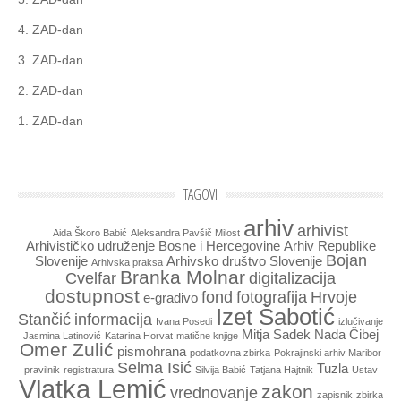
4. ZAD-dan
3. ZAD-dan
2. ZAD-dan
1. ZAD-dan
TAGOVI
arhiv
arhivist
Aida Škoro Babić
Aleksandra Pavšič Milost
Arhivističko udruženje Bosne i Hercegovine
Arhiv Republike
Bojan
Slovenije
Arhivsko društvo Slovenije
Arhivska praksa
Branka Molnar
Cvelfar
digitalizacija
dostupnost
fond
fotografija
Hrvoje
e-gradivo
Izet Šabotić
Stančić
informacija
Ivana Posedi
izlučivanje
Mitja Sadek
Nada Čibej
Jasmina Latinović
Katarina Horvat
matične knjige
Omer Zulić
pismohrana
podatkovna zbirka
Pokrajinski arhiv Maribor
Selma Isić
Tuzla
pravilnik
registratura
Silvija Babić
Tatjana Hajtnik
Ustav
Vlatka Lemić
zakon
vrednovanje
zapisnik
zbirka