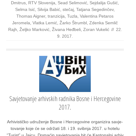
Dmitrus
,
RTV Slovenija
,
Sead Selimović
,
Sejdalija Gušić
,
Selma Isić
,
Silvija Babić
,
stečaj
,
Tatjana Segedinčev
,
Thomas Aigner
,
tranzicija
,
Tuzla
,
Valentina Petaros
Jeromela
,
Vlatka Lemić
,
Žarko Štrumbl
,
Zdenka Semlič
Rajh
,
Željko Marković
,
Živana Heđbeli
,
Zoran Vukelić
//
22.
9. 2017.
Savjetovanje arhivskih radnika Bosne i Hercegovine
2017.
Arhi­vis­tič­ko udru­že­nje Bos­ne i Her­ce­go­vi­ne orga­ni­zi­ra savje­
to­va­nje koje će se odr­ža­ti 18. i 19. svib­nja 2017. u hote­lu
“Turist” u Jaj­cu. Doma­ćin savje­to­va­nja bit će Kan­to­nal­ni arhiv