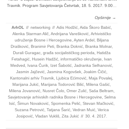
Trav­nik. Pro­gram Savje­to­va­nja Čet­vr­tak, 18. 5. 2017. 9.00…
Opširnije →
ArhOL
//
networking
//
Adis Hodžić
,
Aida Škoro Babić
,
Alenka Starman Alič
,
Andrijana Varešković
,
Arhivističko
udruženje Bosne i Hercegovine
,
Ayten Ardel
,
Biljana
Drašković
,
Branimir Peti
,
Branka Doknić
,
Branka Molnar
,
Durali Guragac
,
građa socijalističkog perioda
,
Hatidža
Fetahagić
,
Husein Hadžić
,
informatičko okruženje
,
Ivan
Medved
,
Ivana Čurik
,
Izet Šabotić
,
Jadranka Selhanović
,
Jasmin Jajčević
,
Jasmina Kogovšek
,
Joakim Čičić
,
Kantonalni arhiv Travnik
,
Ljubica Ećimović
,
Maja Povalej
,
Marijana Jukić
,
Marijana Todorović Bilić
,
Milena Gašić
,
Milena Jovanović
,
Nusret Čolo
,
Omer Zulić
,
Saša Beltram
,
Savjetovanje arhivskih radnika Bosne i Hercegovine
,
Selma
Isić
,
Šimun Novaković
,
Spomenka Pelić
,
Stevan Mačković
,
Suzana Petrović
,
Tatjana Šarić
,
Vedran Muić
,
Verica
Josipović
,
Vladan Vukliš
,
Zita Jukić
//
30. 4. 2017.