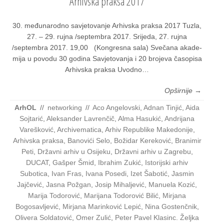
Arhivska praksa 2017
30. među­na­rod­no savje­to­va­nje Arhiv­ska prak­sa 2017 Tuz­la,
27. – 29. ruj­na /septembra 2017. Sri­je­da, 27. ruj­na
/septembra 2017. 19,00 (Kon­gres­na sala) Sve­ča­na aka­de­
mi­ja u povo­du 30 godi­na Savje­to­va­nja i 20 bro­je­va časo­pi­sa
Arhiv­ska prak­sa Uvod­no…
Opširnije →
ArhOL
//
networking
//
Aco Angelovski
,
Adnan Tinjić
,
Aida
Sojtarić
,
Aleksander Lavrenčič
,
Alma Hasukić
,
Andrijana
Varešković
,
Archivematica
,
Arhiv Republike Makedonije
,
Arhivska praksa
,
Banovići Selo
,
Božidar Kereković
,
Branimir
Peti
,
Državni arhiv u Osijeku
,
Državni arhiv u Zagrebu
,
DUCAT
,
Gašper Šmid
,
Ibrahim Zukić
,
Istorijski arhiv
Subotica
,
Ivan Fras
,
Ivana Posedi
,
Izet Šabotić
,
Jasmin
Jajčević
,
Jasna Požgan
,
Josip Mihaljević
,
Manuela Kozić
,
Marija Todorović
,
Marijana Todorović Bilić
,
Mirjana
Bogosavljević
,
Mirjana Marinković Lepić
,
Nina Gostenčnik
,
Olivera Soldatović
,
Omer Zulić
,
Peter Pavel Klasinc. Željka