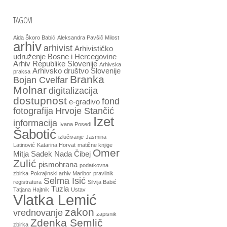
TAGOVI
Aida Škoro Babić
Aleksandra Pavšič Milost
arhiv
arhivist
Arhivističko
udruženje Bosne i Hercegovine
Arhiv Republike Slovenije
Arhivska
Arhivsko društvo Slovenije
praksa
Branka
Bojan Cvelfar
Molnar
digitalizacija
dostupnost
fond
e-gradivo
fotografija
Hrvoje Stančić
Izet
informacija
Ivana Posedi
Šabotić
izlučivanje
Jasmina
Latinović
Katarina Horvat
matične knjige
Omer
Mitja Sadek
Nada Čibej
Zulić
pismohrana
podatkovna
zbirka
Pokrajinski arhiv Maribor
pravilnik
Selma Isić
registratura
Silvija Babić
Tuzla
Tatjana Hajtnik
Ustav
Vlatka Lemić
zakon
vrednovanje
zapisnik
Zdenka Semlič
zbirka