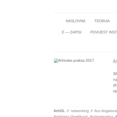
Skip to content
meni
NASLOVNA
TEORIJA
E — ZAPISI
POVIJEST INST
A
30
ru
(K
nj
ArhOL
//
networking
//
Aco Angelovs
Andrijana Varešković
,
Archivematica
,
A