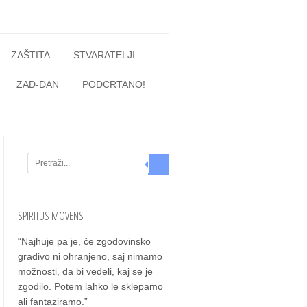
ZAŠTITA
STVARATELJI
ZAD-DAN
PODCRTANO!
Search
SPIRITUS MOVENS
“Naj­hu­je pa je, če zgo­do­vin­sko
gra­di­vo ni ohra­nje­no, saj nima­mo
mož­nos­ti, da bi vede­li, kaj se je
zgo­di­lo. Potem lah­ko le skle­pa­mo
ali fan­ta­zi­ra­mo.”