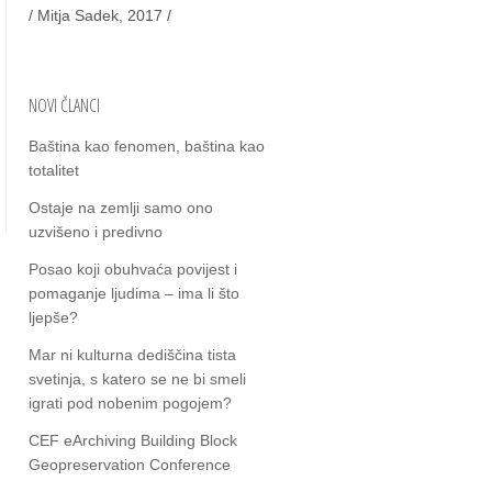
/ Mitja Sadek, 2017 /
NOVI ČLANCI
Baština kao fenomen, baština kao
totalitet
Ostaje na zemlјi samo ono
uzvišeno i predivno
Posao koji obuhvaća povijest i
pomaganje ljudima – ima li što
ljepše?
Mar ni kulturna dediščina tista
svetinja, s katero se ne bi smeli
igrati pod nobenim pogojem?
CEF eArchiving Building Block
Geopreservation Conference