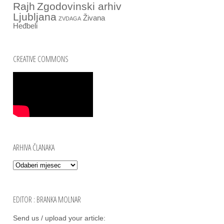
Rajh
Zgodovinski arhiv
Ljubljana
Živana
ZVDAGA
Heđbeli
CREATIVE COMMONS
ARHIVA ČLANAKA
Arhiva članaka
EDITOR : BRANKA MOLNAR
Send us / uplo­ad your arti­cle: