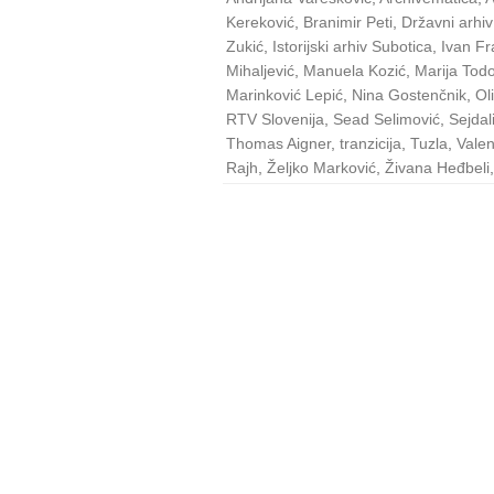
Kereković
,
Branimir Peti
,
Državni arhiv
Zukić
,
Istorijski arhiv Subotica
,
Ivan Fr
Mihaljević
,
Manuela Kozić
,
Marija Todo
Marinković Lepić
,
Nina Gostenčnik
,
Ol
RTV Slovenija
,
Sead Selimović
,
Sejdal
Thomas Aigner
,
tranzicija
,
Tuzla
,
Valen
Rajh
,
Željko Marković
,
Živana Heđbeli