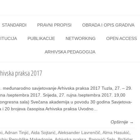
STANDARDI
PRAVNI PROPISI
OBRADA I OPIS GRADIVA
ITUCIJA
PUBLIKACIJE
NETWORKING
OPEN ACCESS
ARHIVSKA PEDAGOGIJA
rhivska praksa 2017
. među­na­rod­no savje­to­va­nje Arhiv­ska prak­sa 2017 Tuz­la, 27. – 29.
j­na /septembra 2017. Sri­je­da, 27. ruj­na /septembra 2017. 19,00
on­gres­na sala) Sve­ča­na aka­de­mi­ja u povo­du 30 godi­na Savje­to­va­
a i 20 bro­je­va časo­pi­sa Arhiv­ska prak­sa Uvod­no…
Opširnije →
ki
,
Adnan Tinjić
,
Aida Sojtarić
,
Aleksander Lavrenčič
,
Alma Hasukić
,
rhiv Republike Makedonije
,
Arhivska praksa
,
Banovići Selo
,
Božidar