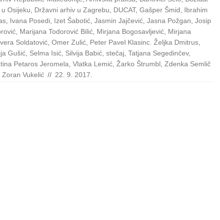
 u Osijeku
,
Državni arhiv u Zagrebu
,
DUCAT
,
Gašper Šmid
,
Ibrahim
as
,
Ivana Posedi
,
Izet Šabotić
,
Jasmin Jajčević
,
Jasna Požgan
,
Josip
rović
,
Marijana Todorović Bilić
,
Mirjana Bogosavljević
,
Mirjana
ivera Soldatović
,
Omer Zulić
,
Peter Pavel Klasinc. Željka Dmitrus
,
ija Gušić
,
Selma Isić
,
Silvija Babić
,
stečaj
,
Tatjana Segedinčev
,
tina Petaros Jeromela
,
Vlatka Lemić
,
Žarko Štrumbl
,
Zdenka Semlič
,
Zoran Vukelić
//
22. 9. 2017.