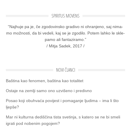
SPIRITUS MOVENS
“Naj­hu­je pa je, če zgo­do­vin­sko gra­di­vo ni ohra­nje­no, saj nima­
mo mož­nos­ti, da bi vede­li, kaj se je zgo­di­lo. Potem lah­ko le skle­
pa­mo ali fan­ta­zi­ra­mo.”
/ Mitja Sadek, 2017 /
NOVI ČLANCI
Baština kao fenomen, baština kao totalitet
Ostaje na zemlјi samo ono uzvišeno i predivno
Posao koji obuhvaća povijest i pomaganje ljudima – ima li što
ljepše?
Mar ni kulturna dediščina tista svetinja, s katero se ne bi smeli
igrati pod nobenim pogojem?