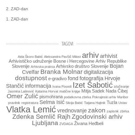
2. ZAD-dan
1. ZAD-dan
TAGOVI
arhiv
arhivist
Aida Škoro Babić
Aleksandra Pavšič Milost
Arhivističko udruženje Bosne i Hercegovine
Arhiv Republike
Bojan
Slovenije
Arhivsko društvo Slovenije
Arhivska praksa
Branka Molnar
Cvelfar
digitalizacija
dostupnost
fond
fotografija
Hrvoje
e-gradivo
Izet Šabotić
Stančić
informacija
Ivana Posedi
izlučivanje
Mitja Sadek
Nada Čibej
Jasmina Latinović
Katarina Horvat
matične knjige
Omer Zulić
pismohrana
podatkovna zbirka
Pokrajinski arhiv Maribor
Selma Isić
Tuzla
pravilnik
registratura
Silvija Babić
Tatjana Hajtnik
Ustav
Vlatka Lemić
zakon
vrednovanje
zapisnik
zbirka
Zdenka Semlič Rajh
Zgodovinski arhiv
Ljubljana
Živana Heđbeli
ZVDAGA