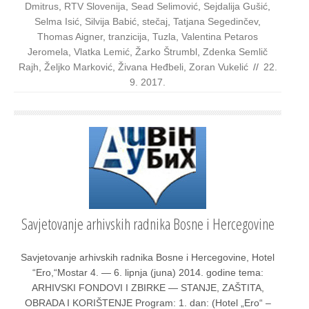
Dmitrus
,
RTV Slovenija
,
Sead Selimović
,
Sejdalija Gušić
,
Selma Isić
,
Silvija Babić
,
stečaj
,
Tatjana Segedinčev
,
Thomas Aigner
,
tranzicija
,
Tuzla
,
Valentina Petaros
Jeromela
,
Vlatka Lemić
,
Žarko Štrumbl
,
Zdenka Semlič
Rajh
,
Željko Marković
,
Živana Heđbeli
,
Zoran Vukelić
//
22.
9. 2017.
Savjetovanje arhivskih radnika Bosne i Hercegovine
Savje­to­va­nje arhiv­skih rad­ni­ka Bos­ne i Her­ce­go­vi­ne, Hotel
“Ero,“Mostar 4. — 6. lip­nja (juna) 2014. godi­ne tema:
ARHIVSKI FONDOVI I ZBIRKE — STANJE, ZAŠTITA,
OBRADA I KORIŠTENJE Pro­gram: 1. dan: (Hotel „Ero“ –