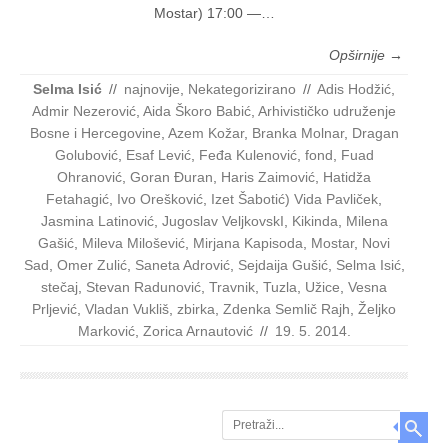
Mos­tar) 17:00 —…
Opširnije →
Selma Isić
//
najnovije
,
Nekategorizirano
//
Adis Hodžić
,
Admir Nezerović
,
Aida Škoro Babić
,
Arhivističko udruženje
Bosne i Hercegovine
,
Azem Kožar
,
Branka Molnar
,
Dragan
Golubović
,
Esaf Lević
,
Feđa Kulenović
,
fond
,
Fuad
Ohranović
,
Goran Đuran
,
Haris Zaimović
,
Hatidža
Fetahagić
,
Ivo Orešković
,
Izet Šabotić) Vida Pavliček
,
Jasmina Latinović
,
Jugoslav VeljkovskI
,
Kikinda
,
Milena
Gašić
,
Mileva Milošević
,
Mirjana Kapisoda
,
Mostar
,
Novi
Sad
,
Omer Zulić
,
Saneta Adrović
,
Sejdaija Gušić
,
Selma Isić
,
stečaj
,
Stevan Radunović
,
Travnik
,
Tuzla
,
Užice
,
Vesna
Prljević
,
Vladan Vukliš
,
zbirka
,
Zdenka Semlič Rajh
,
Željko
Marković
,
Zorica Arnautović
//
19. 5. 2014.
Search