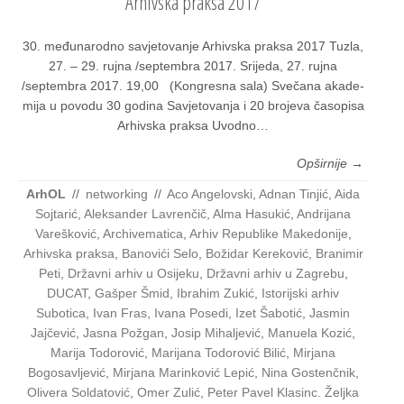
Arhivska praksa 2017
30. među­na­rod­no savje­to­va­nje Arhiv­ska prak­sa 2017 Tuz­la,
27. – 29. ruj­na /septembra 2017. Sri­je­da, 27. ruj­na
/septembra 2017. 19,00 (Kon­gres­na sala) Sve­ča­na aka­de­
mi­ja u povo­du 30 godi­na Savje­to­va­nja i 20 bro­je­va časo­pi­sa
Arhiv­ska prak­sa Uvod­no…
Opširnije →
ArhOL
//
networking
//
Aco Angelovski
,
Adnan Tinjić
,
Aida
Sojtarić
,
Aleksander Lavrenčič
,
Alma Hasukić
,
Andrijana
Varešković
,
Archivematica
,
Arhiv Republike Makedonije
,
Arhivska praksa
,
Banovići Selo
,
Božidar Kereković
,
Branimir
Peti
,
Državni arhiv u Osijeku
,
Državni arhiv u Zagrebu
,
DUCAT
,
Gašper Šmid
,
Ibrahim Zukić
,
Istorijski arhiv
Subotica
,
Ivan Fras
,
Ivana Posedi
,
Izet Šabotić
,
Jasmin
Jajčević
,
Jasna Požgan
,
Josip Mihaljević
,
Manuela Kozić
,
Marija Todorović
,
Marijana Todorović Bilić
,
Mirjana
Bogosavljević
,
Mirjana Marinković Lepić
,
Nina Gostenčnik
,
Olivera Soldatović
,
Omer Zulić
,
Peter Pavel Klasinc. Željka