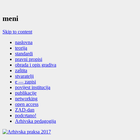
meni
Skip to content
naslovna
teorija
standardi
pravni propisi
obrada i opis gradiva
zaštita
stvaratelji
e — zapisi
povijest institucija
publikacije
networking
open access
ZAD-dan
podcrtano!
Arhivska pedagogija