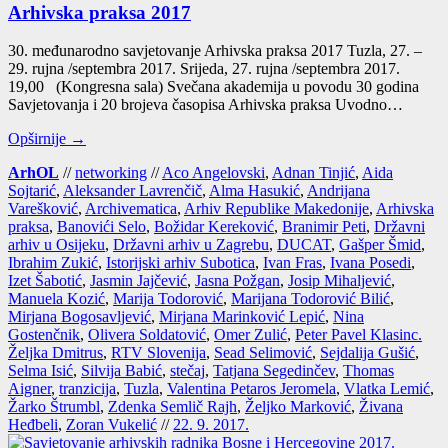
Arhivska praksa 2017
30. među­na­rod­no savje­to­va­nje Arhiv­ska prak­sa 2017 Tuz­la, 27. –
29. ruj­na /septembra 2017. Sri­je­da, 27. ruj­na /septembra 2017.
19,00 (Kon­gres­na sala) Sve­ča­na aka­de­mi­ja u povo­du 30 godi­na
Savje­to­va­nja i 20 bro­je­va časo­pi­sa Arhiv­ska prak­sa Uvod­no…
Opširnije →
ArhOL
//
networking
//
Aco Angelovski
,
Adnan Tinjić
,
Aida
Sojtarić
,
Aleksander Lavrenčič
,
Alma Hasukić
,
Andrijana
Varešković
,
Archivematica
,
Arhiv Republike Makedonije
,
Arhivska
praksa
,
Banovići Selo
,
Božidar Kereković
,
Branimir Peti
,
Državni
arhiv u Osijeku
,
Državni arhiv u Zagrebu
,
DUCAT
,
Gašper Šmid
,
Ibrahim Zukić
,
Istorijski arhiv Subotica
,
Ivan Fras
,
Ivana Posedi
,
Izet Šabotić
,
Jasmin Jajčević
,
Jasna Požgan
,
Josip Mihaljević
,
Manuela Kozić
,
Marija Todorović
,
Marijana Todorović Bilić
,
Mirjana Bogosavljević
,
Mirjana Marinković Lepić
,
Nina
Gostenčnik
,
Olivera Soldatović
,
Omer Zulić
,
Peter Pavel Klasinc.
Željka Dmitrus
,
RTV Slovenija
,
Sead Selimović
,
Sejdalija Gušić
,
Selma Isić
,
Silvija Babić
,
stečaj
,
Tatjana Segedinčev
,
Thomas
Aigner
,
tranzicija
,
Tuzla
,
Valentina Petaros Jeromela
,
Vlatka Lemić
,
Žarko Štrumbl
,
Zdenka Semlič Rajh
,
Željko Marković
,
Živana
Heđbeli
,
Zoran Vukelić
//
22. 9. 2017.