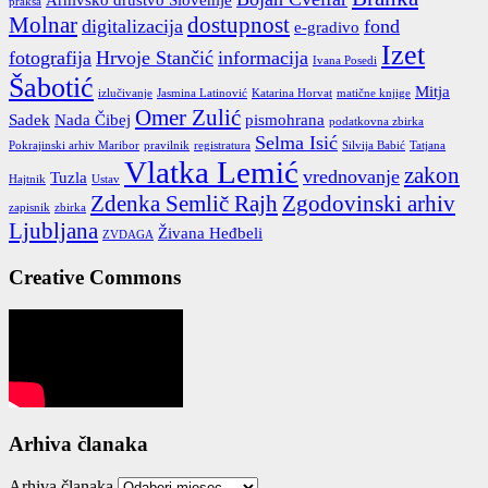
praksa
Molnar
dostupnost
digitalizacija
fond
e-gradivo
Izet
fotografija
Hrvoje Stančić
informacija
Ivana Posedi
Šabotić
Mitja
izlučivanje
Jasmina Latinović
Katarina Horvat
matične knjige
Omer Zulić
Sadek
Nada Čibej
pismohrana
podatkovna zbirka
Selma Isić
Pokrajinski arhiv Maribor
pravilnik
registratura
Silvija Babić
Tatjana
Vlatka Lemić
zakon
vrednovanje
Tuzla
Hajtnik
Ustav
Zdenka Semlič Rajh
Zgodovinski arhiv
zapisnik
zbirka
Ljubljana
Živana Heđbeli
ZVDAGA
Creative Commons
Arhiva članaka
Arhiva članaka