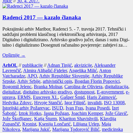
Jukić
//
30. 4. 2017.
Radenci 2017 — kazalo članaka
Pokrajinski arhiv Maribor, Radenci 5. - 7. travnja 2017. Tehnički i
sadržajni problemi klasičnog i elektroničkog arhiviranja, 2017
Digitalno i digitalizirano. Arhivsko gradivo jučer, danas i sutra Digi­
tal­no i digi­ta­li­zi­ra­no Dosegnuti računalno povjerenje: zahtjevi za…
Opširnije →
ArhOL
//
publikacije
//
Adnan Tinjić
,
akvizicije
,
Aleksander
Lavrenčič
,
Almira Alibašić-Fideler
,
Angelika Milić
,
Anton
Vatcharadze
,
APO
,
Arhiv Republike Slovenije
,
Arhiv Republike
Srpske
,
Arhiv Srbije
,
arhivistički opis
,
Bogdan Florin Popovici
,
Bogomil Jelenc
,
Branka Molnar
,
Carolina de Oliviera
,
digitalizacija
,
digitalizat
,
digitalno arhivsko gradivo
,
dostupnost
,
E-government
,
e-
uprava
,
ERMS
,
Euscreen XL
,
Gašper Šmid
,
Haris Zaimović
,
Hedvika Zdovc
,
Hrvoje Stančić
,
Igor Filipič
,
invalidi
,
ISO 13008
,
Istorijski arhiv Požarevac
,
ISUD
,
Ivan Fras
,
Ivana Posedi
,
Izet
Šabotić
,
Iztok Hotko
,
Jasna Požgan
,
Joachim Kemper
,
Jože Glavič
,
Jože Škofljanec
,
Katja Šturm
,
Khariton Shavishvili
,
Klavdija
Zupančič
,
Kronist
,
Ksenija Lončarić
,
Lilijana Urlep
,
Maja
Nikolova
,
Marijana Jukić
,
Marijana Todorović Bilić
,
medicinska