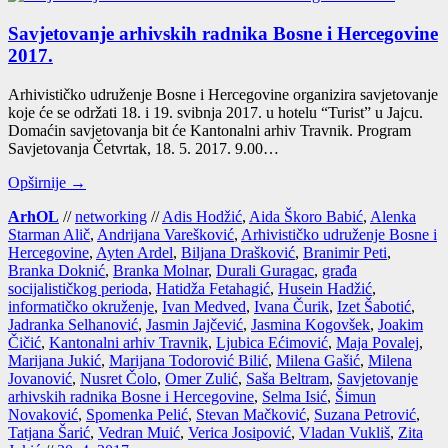
Savjetovanje arhivskih radnika Bosne i Hercegovine
2017.
Arhi­vis­tič­ko udru­že­nje Bos­ne i Her­ce­go­vi­ne orga­ni­zi­ra savje­to­va­nje
koje će se odr­ža­ti 18. i 19. svib­nja 2017. u hote­lu “Turist” u Jaj­cu.
Doma­ćin savje­to­va­nja bit će Kan­to­nal­ni arhiv Trav­nik. Pro­gram
Savje­to­va­nja Čet­vr­tak, 18. 5. 2017. 9.00…
Opširnije →
ArhOL
//
networking
//
Adis Hodžić
,
Aida Škoro Babić
,
Alenka
Starman Alič
,
Andrijana Varešković
,
Arhivističko udruženje Bosne i
Hercegovine
,
Ayten Ardel
,
Biljana Drašković
,
Branimir Peti
,
Branka Doknić
,
Branka Molnar
,
Durali Guragac
,
građa
socijalističkog perioda
,
Hatidža Fetahagić
,
Husein Hadžić
,
informatičko okruženje
,
Ivan Medved
,
Ivana Čurik
,
Izet Šabotić
,
Jadranka Selhanović
,
Jasmin Jajčević
,
Jasmina Kogovšek
,
Joakim
Čičić
,
Kantonalni arhiv Travnik
,
Ljubica Ećimović
,
Maja Povalej
,
Marijana Jukić
,
Marijana Todorović Bilić
,
Milena Gašić
,
Milena
Jovanović
,
Nusret Čolo
,
Omer Zulić
,
Saša Beltram
,
Savjetovanje
arhivskih radnika Bosne i Hercegovine
,
Selma Isić
,
Šimun
Novaković
,
Spomenka Pelić
,
Stevan Mačković
,
Suzana Petrović
,
Tatjana Šarić
,
Vedran Muić
,
Verica Josipović
,
Vladan Vukliš
,
Zita