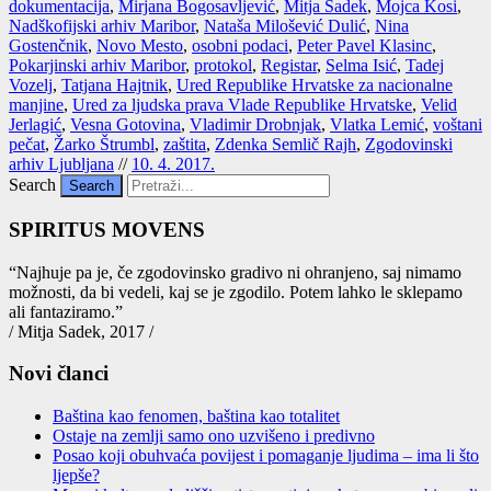
dokumentacija
,
Mirjana Bogosavljević
,
Mitja Sadek
,
Mojca Kosi
,
Nadškofijski arhiv Maribor
,
Nataša Milošević Dulić
,
Nina
Gostenčnik
,
Novo Mesto
,
osobni podaci
,
Peter Pavel Klasinc
,
Pokarjinski arhiv Maribor
,
protokol
,
Registar
,
Selma Isić
,
Tadej
Vozelj
,
Tatjana Hajtnik
,
Ured Republike Hrvatske za nacionalne
manjine
,
Ured za ljudska prava Vlade Republike Hrvatske
,
Velid
Jerlagić
,
Vesna Gotovina
,
Vladimir Drobnjak
,
Vlatka Lemić
,
voštani
pečat
,
Žarko Štrumbl
,
zaštita
,
Zdenka Semlič Rajh
,
Zgodovinski
arhiv Ljubljana
//
10. 4. 2017.
Search
SPIRITUS MOVENS
“Naj­hu­je pa je, če zgo­do­vin­sko gra­di­vo ni ohra­nje­no, saj nima­mo
mož­nos­ti, da bi vede­li, kaj se je zgo­di­lo. Potem lah­ko le skle­pa­mo
ali fan­ta­zi­ra­mo.”
/ Mitja Sadek, 2017 /
Novi članci
Baština kao fenomen, baština kao totalitet
Ostaje na zemlјi samo ono uzvišeno i predivno
Posao koji obuhvaća povijest i pomaganje ljudima – ima li što
ljepše?