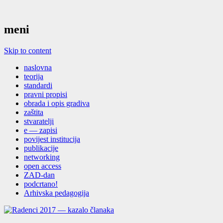
meni
Skip to content
naslovna
teorija
standardi
pravni propisi
obrada i opis gradiva
zaštita
stvaratelji
e — zapisi
povijest institucija
publikacije
networking
open access
ZAD-dan
podcrtano!
Arhivska pedagogija