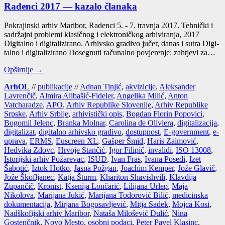
Radenci 2017 — kazalo članaka
Pokrajinski arhiv Maribor, Radenci 5. - 7. travnja 2017. Tehnički i
sadržajni problemi klasičnog i elektroničkog arhiviranja, 2017
Digitalno i digitalizirano. Arhivsko gradivo jučer, danas i sutra Digi­
tal­no i digi­ta­li­zi­ra­no Dosegnuti računalno povjerenje: zahtjevi za…
Opširnije →
ArhOL
//
publikacije
//
Adnan Tinjić
,
akvizicije
,
Aleksander
Lavrenčič
,
Almira Alibašić-Fideler
,
Angelika Milić
,
Anton
Vatcharadze
,
APO
,
Arhiv Republike Slovenije
,
Arhiv Republike
Srpske
,
Arhiv Srbije
,
arhivistički opis
,
Bogdan Florin Popovici
,
Bogomil Jelenc
,
Branka Molnar
,
Carolina de Oliviera
,
digitalizacija
,
digitalizat
,
digitalno arhivsko gradivo
,
dostupnost
,
E-government
,
e-
uprava
,
ERMS
,
Euscreen XL
,
Gašper Šmid
,
Haris Zaimović
,
Hedvika Zdovc
,
Hrvoje Stančić
,
Igor Filipič
,
invalidi
,
ISO 13008
,
Istorijski arhiv Požarevac
,
ISUD
,
Ivan Fras
,
Ivana Posedi
,
Izet
Šabotić
,
Iztok Hotko
,
Jasna Požgan
,
Joachim Kemper
,
Jože Glavič
,
Jože Škofljanec
,
Katja Šturm
,
Khariton Shavishvili
,
Klavdija
Zupančič
,
Kronist
,
Ksenija Lončarić
,
Lilijana Urlep
,
Maja
Nikolova
,
Marijana Jukić
,
Marijana Todorović Bilić
,
medicinska
dokumentacija
,
Mirjana Bogosavljević
,
Mitja Sadek
,
Mojca Kosi
,
Nadškofijski arhiv Maribor
,
Nataša Milošević Dulić
,
Nina
Gostenčnik
,
Novo Mesto
,
osobni podaci
,
Peter Pavel Klasinc
,