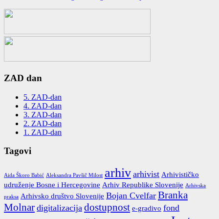
ZAD dan
5. ZAD-dan
4. ZAD-dan
3. ZAD-dan
2. ZAD-dan
1. ZAD-dan
Tagovi
arhiv
arhivist
Arhivističko
Aida Škoro Babić
Aleksandra Pavšič Milost
udruženje Bosne i Hercegovine
Arhiv Republike Slovenije
Arhivska
Branka
Bojan Cvelfar
Arhivsko društvo Slovenije
praksa
Molnar
dostupnost
digitalizacija
fond
e-gradivo