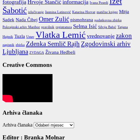
Izet
fotografija
Hrvoje Stančić
informacija
Ivana Posedi
Šabotić
Mitja
izlučivanje
Jasmina Latinović
Katarina Horvat
matične knjige
Omer Zulić
Sadek
Nada Čibej
pismohrana
podatkovna zbirka
Selma Isić
Pokrajinski arhiv Maribor
pravilnik
registratura
Silvija Babić
Tatjana
Vlatka Lemić
zakon
vrednovanje
Tuzla
Hajtnik
Ustav
Zdenka Semlič Rajh
Zgodovinski arhiv
zapisnik
zbirka
Ljubljana
Živana Heđbeli
ZVDAGA
Creative Commons
Arhiva članaka
Arhiva članaka
Editor : Branka Molnar