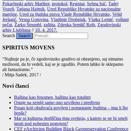
Pokarjinski arhiv Maribor
,
protokol
,
Registar
,
Selma Isić
,
Tadej
Vozelj
,
Tatjana Hajtnik
,
Ured Republike Hrvatske za nacionalne
manjine
,
Ured za ljudska prava Vlade Republike Hrvatske
,
Velid
Jerlagić
,
Vesna Gotovina
,
Vladimir Drobnjak
,
Vlatka Lemić
,
voštani
pečat
,
Žarko Štrumbl
,
zaštita
,
Zdenka Semlič Rajh
,
Zgodovinski
arhiv Ljubljana
//
10. 4. 2017.
Search
SPIRITUS MOVENS
“Naj­hu­je pa je, če zgo­do­vin­sko gra­di­vo ni ohra­nje­no, saj nima­mo
mož­nos­ti, da bi vede­li, kaj se je zgo­di­lo. Potem lah­ko le skle­pa­mo
ali fan­ta­zi­ra­mo.”
/ Mitja Sadek, 2017 /
Novi članci
Baština kao fenomen, baština kao totalitet
Ostaje na zemlјi samo ono uzvišeno i predivno
Posao koji obuhvaća povijest i pomaganje ljudima – ima li što
ljepše?
Mar ni kulturna dediščina tista svetinja, s katero se ne bi smeli
igrati pod nobenim pogojem?
CEF eArchiving Building Block Geopreservation Conference