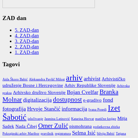
ZAD dan
5. ZAD-dan
4. ZAD-dan
3. ZAD-dan
2. ZAD-dan
1. ZAD-dan
Tagovi
arhiv
arhivist
Arhivističko
Aida Škoro Babić
Aleksandra Pavšič Milost
udruženje Bosne i Hercegovine
Arhiv Republike Slovenije
Arhivska
Branka
Bojan Cvelfar
Arhivsko društvo Slovenije
praksa
Molnar
dostupnost
digitalizacija
fond
e-gradivo
Izet
fotografija
Hrvoje Stančić
informacija
Ivana Posedi
Šabotić
Mitja
izlučivanje
Jasmina Latinović
Katarina Horvat
matične knjige
Omer Zulić
Sadek
Nada Čibej
pismohrana
podatkovna zbirka
Selma Isić
Pokrajinski arhiv Maribor
pravilnik
registratura
Silvija Babić
Tatjana