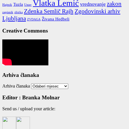
Vlatka Lemić
zakon
vrednovanje
Tuzla
Hajtnik
Ustav
Zdenka Semlič Rajh
Zgodovinski arhiv
zapisnik
zbirka
Ljubljana
Živana Heđbeli
ZVDAGA
Creative Commons
Arhiva članaka
Arhiva članaka
Editor : Branka Molnar
Send us / uplo­ad your arti­cle: