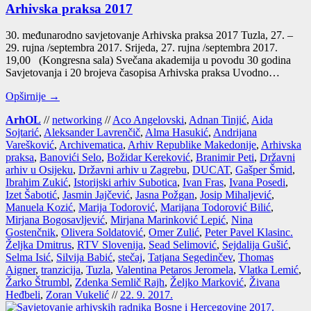
Arhivska praksa 2017
30. među­na­rod­no savje­to­va­nje Arhiv­ska prak­sa 2017 Tuz­la, 27. –
29. ruj­na /septembra 2017. Sri­je­da, 27. ruj­na /septembra 2017.
19,00 (Kon­gres­na sala) Sve­ča­na aka­de­mi­ja u povo­du 30 godi­na
Savje­to­va­nja i 20 bro­je­va časo­pi­sa Arhiv­ska prak­sa Uvod­no…
Opširnije →
ArhOL
//
networking
//
Aco Angelovski
,
Adnan Tinjić
,
Aida
Sojtarić
,
Aleksander Lavrenčič
,
Alma Hasukić
,
Andrijana
Varešković
,
Archivematica
,
Arhiv Republike Makedonije
,
Arhivska
praksa
,
Banovići Selo
,
Božidar Kereković
,
Branimir Peti
,
Državni
arhiv u Osijeku
,
Državni arhiv u Zagrebu
,
DUCAT
,
Gašper Šmid
,
Ibrahim Zukić
,
Istorijski arhiv Subotica
,
Ivan Fras
,
Ivana Posedi
,
Izet Šabotić
,
Jasmin Jajčević
,
Jasna Požgan
,
Josip Mihaljević
,
Manuela Kozić
,
Marija Todorović
,
Marijana Todorović Bilić
,
Mirjana Bogosavljević
,
Mirjana Marinković Lepić
,
Nina
Gostenčnik
,
Olivera Soldatović
,
Omer Zulić
,
Peter Pavel Klasinc.
Željka Dmitrus
,
RTV Slovenija
,
Sead Selimović
,
Sejdalija Gušić
,
Selma Isić
,
Silvija Babić
,
stečaj
,
Tatjana Segedinčev
,
Thomas
Aigner
,
tranzicija
,
Tuzla
,
Valentina Petaros Jeromela
,
Vlatka Lemić
,
Žarko Štrumbl
,
Zdenka Semlič Rajh
,
Željko Marković
,
Živana
Heđbeli
,
Zoran Vukelić
//
22. 9. 2017.