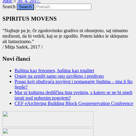
Jukić
//
30. 4. 2017.
Search
SPIRITUS MOVENS
“Naj­hu­je pa je, če zgo­do­vin­sko gra­di­vo ni ohra­nje­no, saj nima­mo
mož­nos­ti, da bi vede­li, kaj se je zgo­di­lo. Potem lah­ko le skle­pa­mo
ali fan­ta­zi­ra­mo.”
/ Mitja Sadek, 2017 /
Novi članci
Baština kao fenomen, baština kao totalitet
Ostaje na zemlјi samo ono uzvišeno i predivno
Posao koji obuhvaća povijest i pomaganje ljudima – ima li što
ljepše?
Mar ni kulturna dediščina tista svetinja, s katero se ne bi smeli
igrati pod nobenim pogojem?
CEF eArchiving Building Block Geopreservation Conference