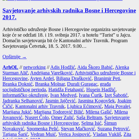
Savjetovanje arhivskih radnika Bosne i Hercegovine
2017.
Arhi­vis­tič­ko udru­že­nje Bos­ne i Her­ce­go­vi­ne orga­ni­zi­ra savje­to­va­nje
koje će se odr­ža­ti 18. i 19. svib­nja 2017. u hote­lu “Turist” u Jaj­cu.
Doma­ćin savje­to­va­nja bit će Kan­to­nal­ni arhiv Trav­nik. Pro­gram
Savje­to­va­nja Čet­vr­tak, 18. 5. 2017. 9.00…
Opširnije →
ArhOL
//
networking
//
Adis Hodžić
,
Aida Škoro Babić
,
Alenka
Starman Alič
,
Andrijana Varešković
,
Arhivističko udruženje Bosne i
Hercegovine
,
Ayten Ardel
,
Biljana Drašković
,
Branimir Peti
,
Branka Doknić
,
Branka Molnar
,
Durali Guragac
,
građa
socijalističkog perioda
,
Hatidža Fetahagić
,
Husein Hadžić
,
informatičko okruženje
,
Ivan Medved
,
Ivana Čurik
,
Izet Šabotić
,
Jadranka Selhanović
,
Jasmin Jajčević
,
Jasmina Kogovšek
,
Joakim
Čičić
,
Kantonalni arhiv Travnik
,
Ljubica Ećimović
,
Maja Povalej
,
Marijana Jukić
,
Marijana Todorović Bilić
,
Milena Gašić
,
Milena
Jovanović
,
Nusret Čolo
,
Omer Zulić
,
Saša Beltram
,
Savjetovanje
arhivskih radnika Bosne i Hercegovine
,
Selma Isić
,
Šimun
Novaković
,
Spomenka Pelić
,
Stevan Mačković
,
Suzana Petrović
,
Tatjana Šarić
,
Vedran Muić
,
Verica Josipović
,
Vladan Vukliš
,
Zita