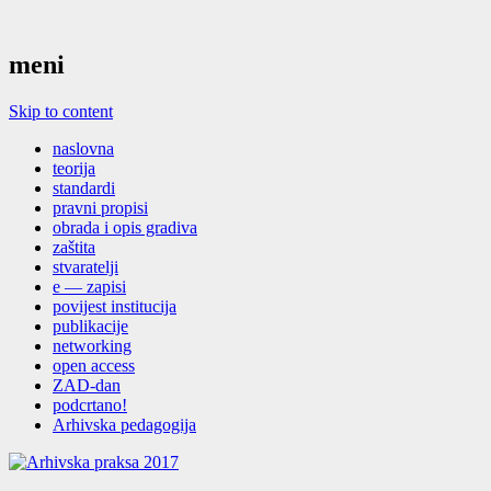
meni
Skip to content
naslovna
teorija
standardi
pravni propisi
obrada i opis gradiva
zaštita
stvaratelji
e — zapisi
povijest institucija
publikacije
networking
open access
ZAD-dan
podcrtano!
Arhivska pedagogija