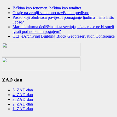
Baština kao fenomen, baština kao totalitet
Ostaje na zemlјi samo ono uzvišeno i predivno
Posao koji obuhvaća povijest i pomaganje ljudima – ima li što
ljepše?
Mar ni kulturna dediščina tista svetinja, s katero se ne bi smeli
igrati pod nobenim pogojem?
CEF eArchiving Building Block Geopreservation Conference
ZAD dan
5. ZAD-dan
4. ZAD-dan
3. ZAD-dan
2. ZAD-dan
1. ZAD-dan