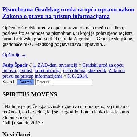
Pismohrana Gradskog ureda za opću upravu nakon
Zakona o pravu na pristup informacijama
Opće­ni­to Grad­ski ured za opću upra­vu, obav­lja među osta­li­ma, i
pos­lo­ve što se odno­se na pismo­hra­nu, u kojoj je pohra­nje­no regis­tra­
tur­no i arhiv­sko gra­di­vo tije­la Gra­da Zagre­ba — Grad­ske skup­šti­ne,
gra­do­na­čel­ni­ka, Grad­skog pogla­var­sta­va i uprav­nih…
Opširnije →
Josip Špacir
//
1. ZAD-dan
,
stvaratelji
//
Gradski ured za opću
upravu
,
javnost
,
komunikacija
,
pismohrana
,
službenik
,
Zakon o
pravu na pristup informacijama
//
5. 8. 2014.
Search
SPIRITUS MOVENS
“Naj­hu­je pa je, če zgo­do­vin­sko gra­di­vo ni ohra­nje­no, saj nima­mo
mož­nos­ti, da bi vede­li, kaj se je zgo­di­lo. Potem lah­ko le skle­pa­mo
ali fan­ta­zi­ra­mo.”
/ Mitja Sadek, 2017 /
Novi članci