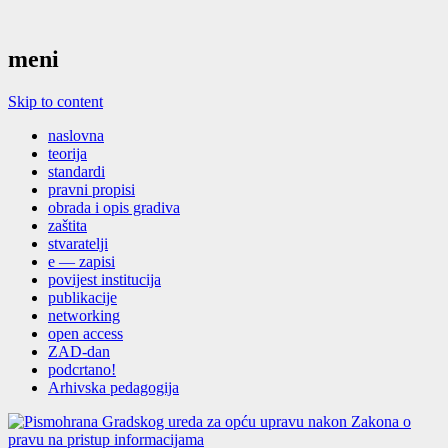
meni
Skip to content
naslovna
teorija
standardi
pravni propisi
obrada i opis gradiva
zaštita
stvaratelji
e — zapisi
povijest institucija
publikacije
networking
open access
ZAD-dan
podcrtano!
Arhivska pedagogija