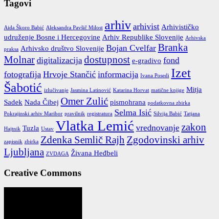
Tagovi
arhiv
arhivist
Arhivističko
Aida Škoro Babić
Aleksandra Pavšič Milost
udruženje Bosne i Hercegovine
Arhiv Republike Slovenije
Arhivska
Branka
Bojan Cvelfar
Arhivsko društvo Slovenije
praksa
Molnar
dostupnost
digitalizacija
fond
e-gradivo
Izet
fotografija
Hrvoje Stančić
informacija
Ivana Posedi
Šabotić
Mitja
izlučivanje
Jasmina Latinović
Katarina Horvat
matične knjige
Omer Zulić
Sadek
Nada Čibej
pismohrana
podatkovna zbirka
Selma Isić
Pokrajinski arhiv Maribor
pravilnik
registratura
Silvija Babić
Tatjana
Vlatka Lemić
zakon
vrednovanje
Tuzla
Hajtnik
Ustav
Zdenka Semlič Rajh
Zgodovinski arhiv
zapisnik
zbirka
Ljubljana
Živana Heđbeli
ZVDAGA
Creative Commons