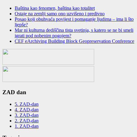
Baština kao fenomen, baština kao totalitet
Ostaje na zemlјi samo ono uzvišeno i predivno
Posao koji obuhvaća povijest i pomaganje ljudima – ima li što
ljepše?
Mar ni kulturna dediščina tista svetinja, s katero se ne bi smeli
igrati pod nobenim pogojem?
CEF eArchiving Building Block Geopreservation Conference
ZAD dan
5. ZAD-dan
4. ZAD-dan
3. ZAD-dan
2. ZAD-dan
1. ZAD-dan