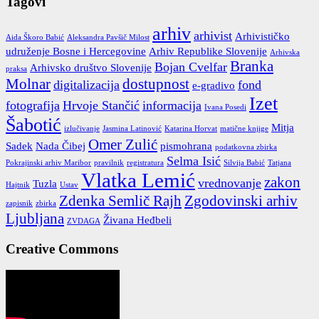
Tagovi
arhiv
arhivist
Arhivističko
Aida Škoro Babić
Aleksandra Pavšič Milost
udruženje Bosne i Hercegovine
Arhiv Republike Slovenije
Arhivska
Branka
Bojan Cvelfar
Arhivsko društvo Slovenije
praksa
Molnar
dostupnost
digitalizacija
fond
e-gradivo
Izet
fotografija
Hrvoje Stančić
informacija
Ivana Posedi
Šabotić
Mitja
izlučivanje
Jasmina Latinović
Katarina Horvat
matične knjige
Omer Zulić
Sadek
Nada Čibej
pismohrana
podatkovna zbirka
Selma Isić
Pokrajinski arhiv Maribor
pravilnik
registratura
Silvija Babić
Tatjana
Vlatka Lemić
zakon
vrednovanje
Tuzla
Hajtnik
Ustav
Zdenka Semlič Rajh
Zgodovinski arhiv
zapisnik
zbirka
Ljubljana
Živana Heđbeli
ZVDAGA
Creative Commons