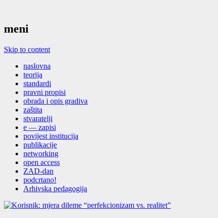
meni
Skip to content
naslovna
teorija
standardi
pravni propisi
obrada i opis gradiva
zaštita
stvaratelji
e — zapisi
povijest institucija
publikacije
networking
open access
ZAD-dan
podcrtano!
Arhivska pedagogija