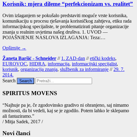
Korisnik: mjera dileme “perfekcionizam vs. realitet”
Ovim izla­ga­njem se poku­ša­lo pred­sta­vi­ti mogu­će vrste koris­ni­ka,
komu­ni­ka­ci­ju u pro­ce­su rje­ša­va­nja koris­nič­kog zah­tje­va, eti­ku rada
infor­ma­cij­skog spe­ci­ja­lis­te, te pro­ble­ma­ti­zi­ra­ti pita­nje orga­ni­za­ci­je
zna­nja u real­nim uvje­ti­ma našeg druš­tva. 1. UVOD —
POJAŠNJENJE NASLOVA IZLAGANJA: Teza:…
Opširnije →
Žaneta Baršić - Schneider
//
1. ZAD-dan
//
etički kodeks
,
EUROVOC
,
HIDRA
,
informacija
,
informacijski specijalist
,
korisnik
,
organizacija znanja
,
službenik za informiranje
//
29. 7.
2014.
Search
SPIRITUS MOVENS
“Naj­hu­je pa je, če zgo­do­vin­sko gra­di­vo ni ohra­nje­no, saj nima­mo
mož­nos­ti, da bi vede­li, kaj se je zgo­di­lo. Potem lah­ko le skle­pa­mo
ali fan­ta­zi­ra­mo.”
/ Mitja Sadek, 2017 /
Novi članci