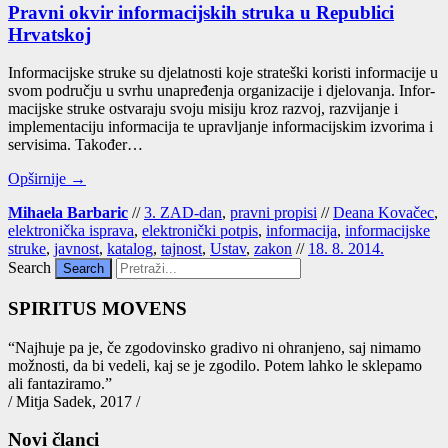
Pravni okvir informacijskih struka u Republici
Hrvatskoj
Infor­ma­cij­ske stru­ke su dje­lat­nos­ti koje stra­te­ški koris­ti infor­ma­ci­je u
svom podru­čju u svr­hu una­pre­đe­nja orga­ni­za­ci­je i dje­lo­va­nja. Infor­
ma­cij­ske stru­ke ostva­ra­ju svo­ju misi­ju kroz razvoj, razvi­ja­nje i
imple­men­ta­ci­ju infor­ma­ci­ja te uprav­lja­nje infor­ma­cij­skim izvo­ri­ma i
ser­vi­si­ma. Tako­đer…
Opširnije →
Mihaela Barbaric
//
3. ZAD-dan
,
pravni propisi
//
Deana Kovačec
,
elektronička isprava
,
elektronički potpis
,
informacija
,
informacijske
struke
,
javnost
,
katalog
,
tajnost
,
Ustav
,
zakon
//
18. 8. 2014.
Search
SPIRITUS MOVENS
“Naj­hu­je pa je, če zgo­do­vin­sko gra­di­vo ni ohra­nje­no, saj nima­mo
mož­nos­ti, da bi vede­li, kaj se je zgo­di­lo. Potem lah­ko le skle­pa­mo
ali fan­ta­zi­ra­mo.”
/ Mitja Sadek, 2017 /
Novi članci