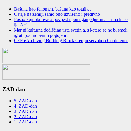
Baština kao fenomen, baština kao totalitet
Ostaje na zemlјi samo ono uzvišeno i predivno
Posao koji obuhvaća povijest i pomaganje ljudima – ima li što
ljepše?
Mar ni kulturna dediščina tista svetinja, s katero se ne bi smeli
igrati pod nobenim pogojem?
CEF eArchiving Building Block Geopreservation Conference
ZAD dan
5. ZAD-dan
4. ZAD-dan
3. ZAD-dan
2. ZAD-dan
1. ZAD-dan