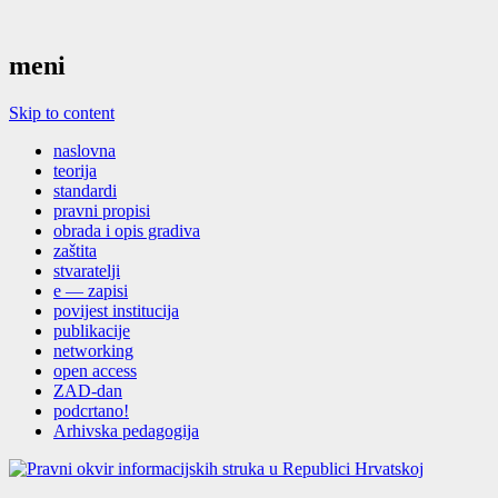
meni
Skip to content
naslovna
teorija
standardi
pravni propisi
obrada i opis gradiva
zaštita
stvaratelji
e — zapisi
povijest institucija
publikacije
networking
open access
ZAD-dan
podcrtano!
Arhivska pedagogija