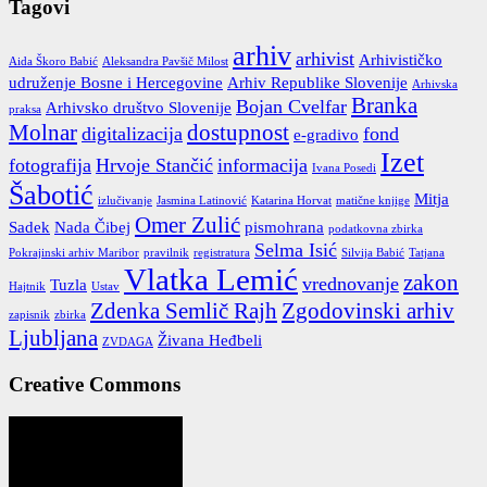
Tagovi
arhiv
arhivist
Arhivističko
Aida Škoro Babić
Aleksandra Pavšič Milost
udruženje Bosne i Hercegovine
Arhiv Republike Slovenije
Arhivska
Branka
Bojan Cvelfar
Arhivsko društvo Slovenije
praksa
Molnar
dostupnost
digitalizacija
fond
e-gradivo
Izet
fotografija
Hrvoje Stančić
informacija
Ivana Posedi
Šabotić
Mitja
izlučivanje
Jasmina Latinović
Katarina Horvat
matične knjige
Omer Zulić
Sadek
Nada Čibej
pismohrana
podatkovna zbirka
Selma Isić
Pokrajinski arhiv Maribor
pravilnik
registratura
Silvija Babić
Tatjana
Vlatka Lemić
zakon
vrednovanje
Tuzla
Hajtnik
Ustav
Zdenka Semlič Rajh
Zgodovinski arhiv
zapisnik
zbirka
Ljubljana
Živana Heđbeli
ZVDAGA
Creative Commons