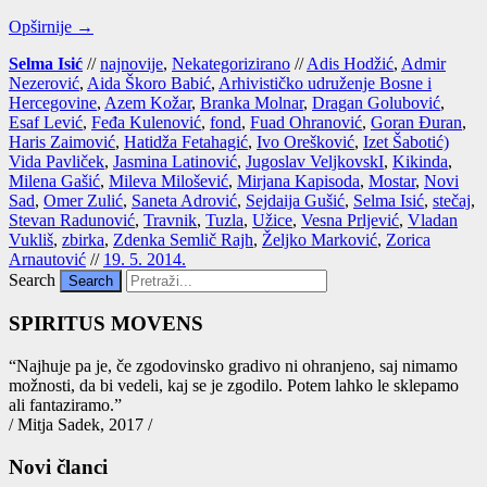
Opširnije →
Selma Isić
//
najnovije
,
Nekategorizirano
//
Adis Hodžić
,
Admir
Nezerović
,
Aida Škoro Babić
,
Arhivističko udruženje Bosne i
Hercegovine
,
Azem Kožar
,
Branka Molnar
,
Dragan Golubović
,
Esaf Lević
,
Feđa Kulenović
,
fond
,
Fuad Ohranović
,
Goran Đuran
,
Haris Zaimović
,
Hatidža Fetahagić
,
Ivo Orešković
,
Izet Šabotić)
Vida Pavliček
,
Jasmina Latinović
,
Jugoslav VeljkovskI
,
Kikinda
,
Milena Gašić
,
Mileva Milošević
,
Mirjana Kapisoda
,
Mostar
,
Novi
Sad
,
Omer Zulić
,
Saneta Adrović
,
Sejdaija Gušić
,
Selma Isić
,
stečaj
,
Stevan Radunović
,
Travnik
,
Tuzla
,
Užice
,
Vesna Prljević
,
Vladan
Vukliš
,
zbirka
,
Zdenka Semlič Rajh
,
Željko Marković
,
Zorica
Arnautović
//
19. 5. 2014.
Search
SPIRITUS MOVENS
“Naj­hu­je pa je, če zgo­do­vin­sko gra­di­vo ni ohra­nje­no, saj nima­mo
mož­nos­ti, da bi vede­li, kaj se je zgo­di­lo. Potem lah­ko le skle­pa­mo
ali fan­ta­zi­ra­mo.”
/ Mitja Sadek, 2017 /
Novi članci