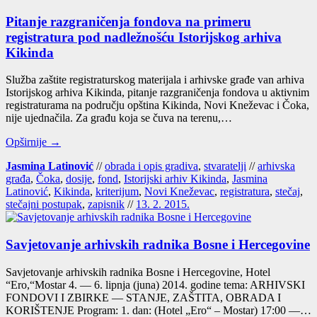
Pitanje razgraničenja fondova na primeru
registratura pod nadležnošću Istorijskog arhiva
Kikinda
Služ­ba zašti­te regis­tra­tur­skog mate­ri­ja­la i arhiv­ske gra­đe van arhi­va
Isto­rij­skog arhi­va Kikin­da, pita­nje raz­gra­ni­če­nja fon­do­va u aktiv­nim
regis­tra­tu­ra­ma na podru­čju opšti­na Kikin­da, Novi Kne­že­vac i Čoka,
nije ujed­na­či­la. Za gra­đu koja se čuva na tere­nu,…
Opširnije →
Jasmina Latinović
//
obrada i opis gradiva
,
stvaratelji
//
arhivska
građa
,
Čoka
,
dosije
,
fond
,
Istorijski arhiv Kikinda
,
Jasmina
Latinović
,
Kikinda
,
kriterijum
,
Novi Kneževac
,
registratura
,
stečaj
,
stečajni postupak
,
zapisnik
//
13. 2. 2015.
Savjetovanje arhivskih radnika Bosne i Hercegovine
Savje­to­va­nje arhiv­skih rad­ni­ka Bos­ne i Her­ce­go­vi­ne, Hotel
“Ero,“Mostar 4. — 6. lip­nja (juna) 2014. godi­ne tema: ARHIVSKI
FONDOVI I ZBIRKE — STANJE, ZAŠTITA, OBRADA I
KORIŠTENJE Pro­gram: 1. dan: (Hotel „Ero“ – Mos­tar) 17:00 —…