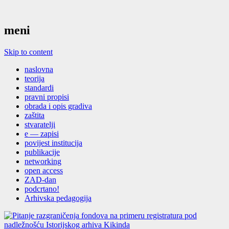
meni
Skip to content
naslovna
teorija
standardi
pravni propisi
obrada i opis gradiva
zaštita
stvaratelji
e — zapisi
povijest institucija
publikacije
networking
open access
ZAD-dan
podcrtano!
Arhivska pedagogija