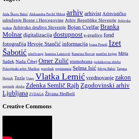
arhiv
arhivist
Arhivističko
Aida Škoro Babić
Aleksandra Pavšič Milost
udruženje Bosne i Hercegovine
Arhiv Republike Slovenije
Arhivska
Branka
Bojan Cvelfar
Arhivsko društvo Slovenije
praksa
Molnar
dostupnost
digitalizacija
fond
e-gradivo
Izet
fotografija
Hrvoje Stančić
informacija
Ivana Posedi
Šabotić
Mitja
izlučivanje
Jasmina Latinović
Katarina Horvat
matične knjige
Omer Zulić
Sadek
Nada Čibej
pismohrana
podatkovna zbirka
Selma Isić
Pokrajinski arhiv Maribor
pravilnik
registratura
Silvija Babić
Tatjana
Vlatka Lemić
zakon
vrednovanje
Tuzla
Hajtnik
Ustav
Zdenka Semlič Rajh
Zgodovinski arhiv
zapisnik
zbirka
Ljubljana
Živana Heđbeli
ZVDAGA
Creative Commons