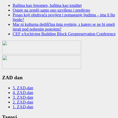
Baština kao fenomen, baština kao totalitet
Ostaje na zemlјi samo ono uzvišeno i predivno
Posao koji obuhvaća povijest i pomaganje ljudima – ima li što
ljepše?
Mar ni kulturna dediščina tista svetinja, s katero se ne bi smeli
igrati pod nobenim pogojem?
CEF eArchiving Building Block Geopreservation Conference
ZAD dan
5. ZAD-dan
4. ZAD-dan
3. ZAD-dan
2. ZAD-dan
1. ZAD-dan
Tagovi