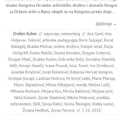
ni­za­tor Kon­gre­sa Hrvat­sko arhi­vis­tič­ko druš­tvo i doma­ćin Kon­gre­
sa Držav­ni arhiv u Rije­ci, oku­pi­li su na Kon­gre­su pre­ko dvi­je…
Opširnije →
Dražen Kušen
//
najnovije
,
networking
//
Ana Garić
,
Ana
Holjevac Tuković
,
arhivska pedagogija
,
Boris Suljagić
,
Borut
Batagelj
,
Branka Molnar
,
civilno društvo
,
Danijel Jelaš
,
Darja
Hofgräff
,
Darko Rubčić
,
Deana Kovačec
,
Dragan Crnković
,
Dragan Matić
,
Dražen Kušen
,
Dubravka Kolić
,
Gordana Slanček
,
HAD
,
Hrvoje Stančić
,
Ivana Posedi
,
Ivica Tomić
,
Ivo Orešković
,
Jasenka Krnj­če­vić
,
Josip Kolanović
,
Katarina Horvat
,
kongres
,
Kristijan Karajić
,
Ladislav Dobrica
,
M. Krivić Lekić
,
Mario Maroja
,
Mario Stipančević
,
MArta Mihaljević
,
mediji
,
Melina Lučić
,
Mihaela Barbaric
,
Mir­jana Kos
,
Mirela Baličević
,
Mirjana jurić
,
Nela Kušanić. Zoran Stanković
,
Nikola Mokrović
,
politika
,
referendum
,
SDB
,
Silvija Babić
,
Vesna Šteinglin
,
Vlatka Lemić
,
Živana Heđbeli
,
Zoran Perović
//
7. 11. 2013.