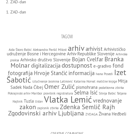
2. ZAD-dan
1. ZAD-dan
TAGOVI
arhiv
arhivist
Arhivističko
Aida Škoro Babić
Aleksandra Pavšič Milost
udruženje Bosne i Hercegovine
Arhiv Republike Slovenije
Arhivska
Branka
Bojan Cvelfar
Arhivsko društvo Slovenije
praksa
Molnar
dostupnost
digitalizacija
fond
e-gradivo
Izet
fotografija
Hrvoje Stančić
informacija
Ivana Posedi
Šabotić
Mitja
izlučivanje
Jasmina Latinović
Katarina Horvat
matične knjige
Omer Zulić
Sadek
Nada Čibej
pismohrana
podatkovna zbirka
Selma Isić
Pokrajinski arhiv Maribor
pravilnik
registratura
Silvija Babić
Tatjana
Vlatka Lemić
vrednovanje
Tuzla
Hajtnik
Ustav
zakon
Zdenka Semlič Rajh
zapisnik
zbirka
Zgodovinski arhiv Ljubljana
Živana Heđbeli
ZVDAGA