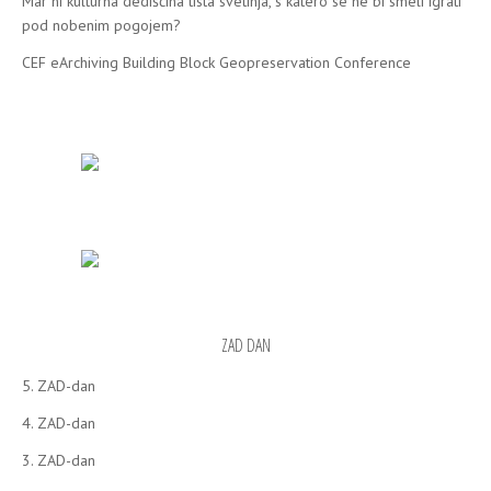
Mar ni kulturna dediščina tista svetinja, s katero se ne bi smeli igrati
pod nobenim pogojem?
CEF eArchiving Building Block Geopreservation Conference
ZAD DAN
5. ZAD-dan
4. ZAD-dan
3. ZAD-dan