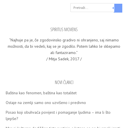
Search
SPIRITUS MOVENS
“Naj­hu­je pa je, če zgo­do­vin­sko gra­di­vo ni ohra­nje­no, saj nima­mo
mož­nos­ti, da bi vede­li, kaj se je zgo­di­lo. Potem lah­ko le skle­pa­mo
ali fan­ta­zi­ra­mo.”
/ Mitja Sadek, 2017 /
NOVI ČLANCI
Baština kao fenomen, baština kao totalitet
Ostaje na zemlјi samo ono uzvišeno i predivno
Posao koji obuhvaća povijest i pomaganje ljudima – ima li što
ljepše?