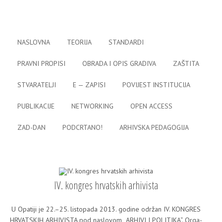
Skip to content
meni
NASLOVNA
TEORIJA
STANDARDI
PRAVNI PROPISI
OBRADA I OPIS GRADIVA
ZAŠTITA
STVARATELJI
E — ZAPISI
POVIJEST INSTITUCIJA
PUBLIKACIJE
NETWORKING
OPEN ACCESS
ZAD-DAN
PODCRTANO!
ARHIVSKA PEDAGOGIJA
IV. kongres hrvatskih arhivista
U Opa­ti­ji je 22.–25. lis­to­pa­da 2013. godi­ne odr­žan IV. KONGRES
HRVATSKIH ARHIVISTA pod nas­lo­vom „ARHIVI I POLITIKA“. Orga­